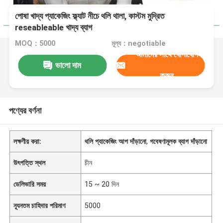
পোষা খাদ্য প্যাকেজিং ফ্ল্যাট নীচে থলি থালা, কাস্টম মুদ্রিত
reseableable খাদ্য ব্যাগ
MOQ：5000
মূল্য：negotiable
আমাদের সাথে যোগাযোগ
ভালো দাম
করুন
পণ্যের বর্ণনা
লক্ষণীয় করা:
থলি প্যাকেজিং আপ দাঁড়ানো
,
গবেষণামূলক ব্যাগ দাঁড়ানো
উৎপত্তি স্থল
চীন
ডেলিভারি সময়
15 ~ 20 দিন
ন্যূনতম চাহিদার পরিমাণ
5000