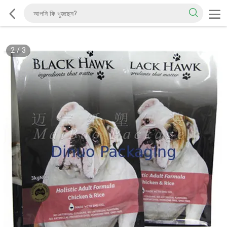
2
/
3