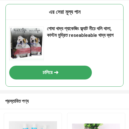
এর সেরা মূল্য পান
পোষা খাদ্য প্যাকেজিং ফ্ল্যাট নীচে থলি থালা,
কাস্টম মুদ্রিত reseableable খাদ্য ব্যাগ
চালিয়ে
প্রস্তাবিত পণ্য