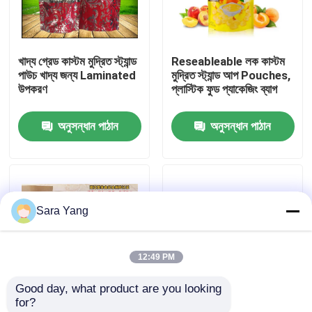
আমাদের সম্পর্কে
খাদ্য গ্রেড কাস্টম মুদ্রিত স্ট্যান্ড
Reseableable লক কাস্টম
পাউচ খাদ্য জন্য Laminated
মুদ্রিত স্ট্যান্ড আপ Pouches,
কারখানা ভ্রমণ
উপকরণ
প্লাস্টিক ফুড প্যাকেজিং ব্যাগ
অনুসন্ধান পাঠান
অনুসন্ধান পাঠান
মান নিয়ন্ত্রণ
আমাদের সাথে যোগাযোগ করুন
Sara Yang
খবর
12:49 PM
মামলা
Good day, what product are you looking 
for?
বুদ্বুদ মেইলিং ব্যাগ
ক্র্যাফ্ট কাস্টম মুদ্রিত তাত্ক্ষণিক
ফ্ল্যাট নীচে সাইড অতিথি সরঞ্জাম