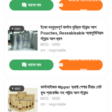
ভালো দাম
করুন
ইকো বন্ধুত্বপূর্ণ কাস্টম মুদ্রিত স্ট্যান্ড আপ
Pouches, Reseableable অ্যালুমিনিয়াম
স্ট্যান্ড আপ ব্যাগ
MOQ：5000
মূল্য：negotiable
আমাদের সাথে যোগাযোগ
ভালো দাম
করুন
বাড়ি
কাস্টমাইজড জipper ক্রাফ্ট পেপার টিয়ার নোট
ফুড প্যাকেজিং সহ পাউন্ড আপ স্ট্যান্ড
পণ্য
MOQ：5000
মূল্য：negotiable
ভিডিও