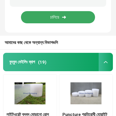
টিস্যু পেপার মোড়ানো
স্ট্রেচ এন্ড ক্রাঙ্ক ফিল্ম
আমাদের কাছ থেকে অন্যান্য বিভাগগুলি
জিপার বুদ্বুদ ব্যাগ
ESD ঢালাই ব্যাগ
বুদ্বুদ মেইলিং ব্যাগ
(19)
নাইলন ভ্যাকুয়াম ব্যাগ
সিপিই প্লাস্টিকের ব্যাগ
কাস্টম মুদ্রিত পাউন্ড স্ট্যান্ড আপ
লাইটওয়েট বুদ্বুদ মোড়ানো রোল
Puncture প্রতিরোধী হোয়াইট