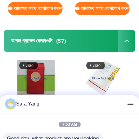
আমাদের সাথে যোগাযোগ করুন
আমাদের সাথে যোগাযোগ করুন
কাগজ প্যাডেড মেলারগুলি
(57)
বড় স্ব - সিল বুদ্বুদ মেলার্স
110 * 130 মিমি
Sara Yang
মধুচক্র কাগজ প্যাডেড
rugেউখেলান কাগজ ব্যাগগুলি
বায়োডেগ্র্যাডেবল কুশন
স্ব - আঠালো টেপ মেলর প্যাডড
শিপিং খামগুলি
7:53 AM
ভালো দাম
ভালো দাম
Good day, what product are you looking 