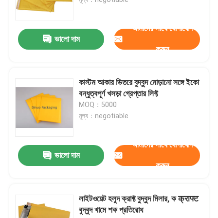
ধাতব বুদ্বুদ মেইলার
আমাদের সাথে যোগাযোগ
ভালো দাম
করুন
ক্র্যাফট বুদ্বুদ মিলার
কাস্টম আকার ভিতরে বুদ্বুদ মোড়ানো সঙ্গে ইকো
পলি বুদ্বুদ মিলার
বন্ধুত্বপূর্ণ খসড়া গ্রেপ্তার লিফ্ট
MOQ：5000
মূল্য：negotiable
কাস্টমাইজড কাগজের ব্যাগ
আমাদের সাথে যোগাযোগ
কাগজ প্যাডেড মেলারগুলি
ভালো দাম
করুন
পলি মেইল ​​ব্যাগ
লাইটওয়েট হলুদ ক্রাফ্ট বুদ্বুদ মিলার, ক क्राफ्ट
বুদ্বুদ খামে শক প্রতিরোধ
মৌচাক মোড়ানো কাগজ