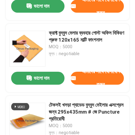
ভালো দাম
করুন
ক্রাফ্ট বুদ্বুদ মেলার ব্যবহার পোস্ট অফিস বিকিরণ
প্রুফ 120x165 মাল্টি ফাংশনাল
MOQ：5000
মূল্য：negotiable
আমাদের সাথে যোগাযোগ
ভালো দাম
করুন
বাড়ি
টেকসই খসড়া প্যাডেড বুদ্বুদ মেইলার এক্সপ্রেস
জন্য 295x435mm # জে Puncture
পণ্য
প্রতিরোধী
MOQ：5000
ভিডিও
মূল্য：negotiable