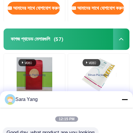
আমাদের সাথে যোগাযোগ করুন
আমাদের সাথে যোগাযোগ করুন
কাগজ প্যাডেড মেলারগুলি
(57)
বড় স্ব - সিল বুদ্বুদ মেলার্স
110 * 130 মিমি
Sara Yang
মধুচক্র কাগজ প্যাডেড
rugেউখেলান কাগজ ব্যাগগুলি
বায়োডেগ্র্যাডেবল কুশন
স্ব - আঠালো টেপ মেলর প্যাডড
শিপিং খামগুলি
12:15 PM
ভালো দাম
ভালো দাম
Good day, what product are you looking 