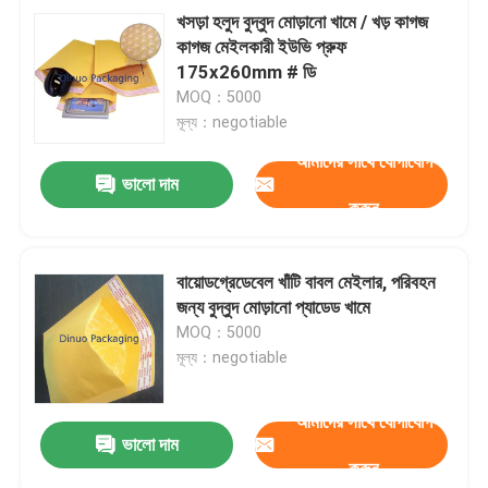
খসড়া হলুদ বুদ্বুদ মোড়ানো খামে / খড় কাগজ
কাগজ মেইলকারী ইউভি প্রুফ
175x260mm # ডি
MOQ：5000
মূল্য：negotiable
আমাদের সাথে যোগাযোগ
ভালো দাম
করুন
বায়োডগ্রেডেবেল খাঁটি বাবল মেইলার, পরিবহন
জন্য বুদ্বুদ মোড়ানো প্যাডেড খামে
MOQ：5000
মূল্য：negotiable
আমাদের সাথে যোগাযোগ
ভালো দাম
করুন