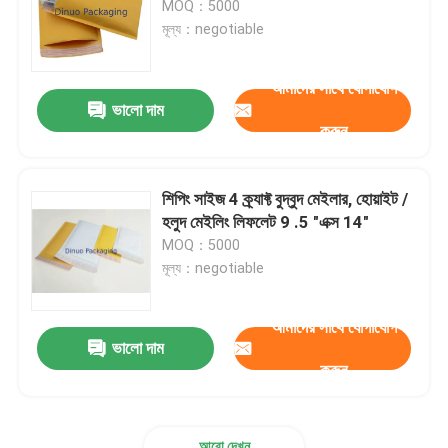
MOQ：5000
মূল্য：negotiable
টিস্যু পেপার মোড়ানো
আমাদের সাথে যোগাযোগ
ভালো দাম
স্ট্রেচ এন্ড ক্রাঙ্ক ফিল্ম
করুন
জিপার বুদ্বুদ ব্যাগ
শিপিং সাইজ 4 ক্র্যাফ্ট বুদ্বুদ মেইলার, হোয়াইট /
হলুদ মেইলিং লিফলেট 9 .5 "এক্স 14"
ESD ঢালাই ব্যাগ
MOQ：5000
মূল্য：negotiable
নাইলন ভ্যাকুয়াম ব্যাগ
আমাদের সাথে যোগাযোগ
ভালো দাম
সিপিই প্লাস্টিকের ব্যাগ
করুন
কাস্টম মুদ্রিত পাউন্ড স্ট্যান্ড আপ
আরো দেখুন