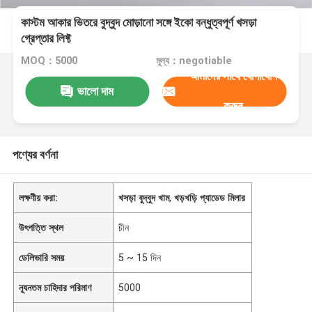
কাস্টম আকার ভিতরে বুদ্বুদ মোড়ানো সঙ্গে ইকো বন্ধুত্বপূর্ণ খসড়া
গ্রেপ্তার লিফ্ট
MOQ：5000
মূল্য：negotiable
আমাদের সাথে যোগাযোগ
ভালো দাম
করুন
পণ্যের বর্ণনা
লক্ষণীয় করা:
খসড়া বুদ্বুদ খাম
,
খড়খড়ি প্যাডেড মিলার
উৎপত্তি স্থল
চীন
ডেলিভারি সময়
5 ~ 15 দিন
ন্যূনতম চাহিদার পরিমাণ
5000