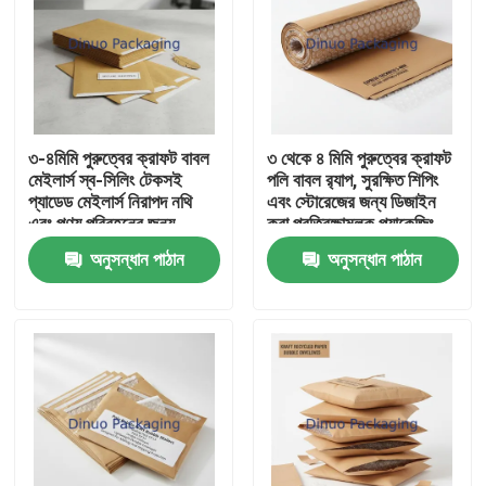
৩-৪মিমি পুরুত্বের ক্রাফট বাবল
৩ থেকে ৪ মিমি পুরুত্বের ক্রাফট
মেইলার্স স্ব-সিলিং টেকসই
পলি বাবল র‍্যাপ, সুরক্ষিত শিপিং
প্যাডেড মেইলার্স নিরাপদ নথি
এবং স্টোরেজের জন্য ডিজাইন
এবং পণ্য পরিবহনের জন্য
করা প্রতিরক্ষামূলক প্যাকেজিং
উপযুক্ত
উপাদান
অনুসন্ধান পাঠান
অনুসন্ধান পাঠান
বাড়ি
পণ্য
ভিডিও