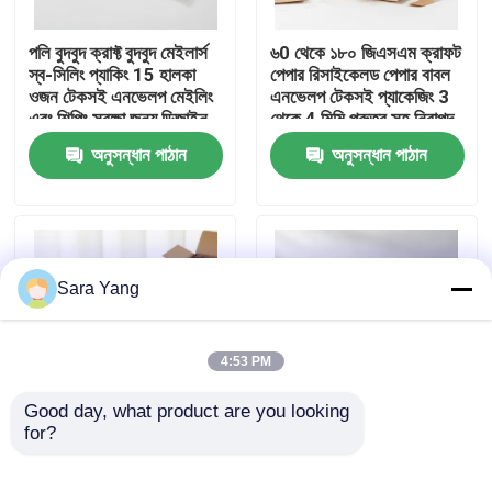
পলি বুদবুদ ক্রাফ্ট বুদবুদ মেইলার্স
৬0 থেকে ১৮০ জিএসএম ক্রাফট
আমাদের সম্পর্কে
স্ব-সিলিং প্যাকিং 15 হালকা
পেপার রিসাইকেলড পেপার বাবল
ওজন টেকসই এনভেলপ মেইলিং
এনভেলপ টেকসই প্যাকেজিং 3
এবং শিপিং সুরক্ষা জন্য ডিজাইন
থেকে 4 মিমি পুরুত্ব সহ নিরাপদ
কারখানা ভ্রমণ
করা
শিপিংয়ের জন্য উপযুক্ত
অনুসন্ধান পাঠান
অনুসন্ধান পাঠান
মান নিয়ন্ত্রণ
আমাদের সাথে যোগাযোগ করুন
Sara Yang
খবর
4:53 PM
মামলা
Good day, what product are you looking 
for?
৩ থেকে ৪ মিমি পুরুত্বের ক্রাফট
১৫টি স্ব-সিলিং প্যাডেড খামের
বাবল মেইলার, ভিতরে পলি বাবল
প্যাক, হালকা ওজনের বাবল
বুদ্বুদ মেইলিং ব্যাগ
সহ, শিপিংয়ের জন্য টেকসই
মেইলার, টেকসই প্রতিরক্ষামূলক