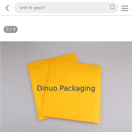
2
/
4