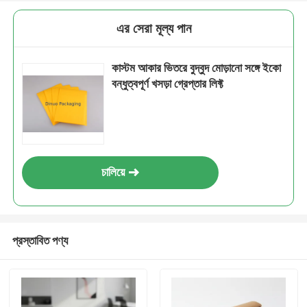
এর সেরা মূল্য পান
কাস্টম আকার ভিতরে বুদ্বুদ মোড়ানো সঙ্গে ইকো
বন্ধুত্বপূর্ণ খসড়া গ্রেপ্তার লিফ্ট
চালিয়ে
প্রস্তাবিত পণ্য