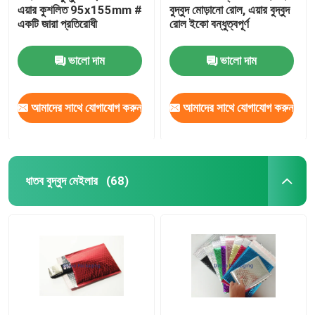
এয়ার কুশলিত 95x155mm #
বুদ্বুদ মোড়ানো রোল, এয়ার বুদ্বুদ
একটি জারা প্রতিরোধী
রোল ইকো বন্ধুত্বপূর্ণ
অ্যালুমিনিয়াম ফয়েল ব্যাগ
ভালো দাম
ভালো দাম
মুদ্রিত কাগজের বাক্স
আমাদের সাথে যোগাযোগ করুন
আমাদের সাথে যোগাযোগ করুন
এয়ার কলাম ব্যাগ
ধাতব বুদ্বুদ মেইলার
(68)