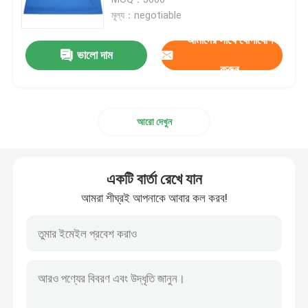
মূল্য：negotiable
ধাতব বুদ্বুদ মেইলার
আমাদের সাথে যোগাযোগ
ভালো দাম
করুন
ক্র্যাফট বুদ্বুদ মিলার
আরো দেখুন
পলি বুদ্বুদ মিলার
কাস্টমাইজড কাগজের ব্যাগ
একটি বার্তা রেখে যান
আমরা শীঘ্রই আপনাকে আবার কল করব!
কাগজ প্যাডেড মেলারগুলি
পলি মেইল ​​ব্যাগ
মৌচাক মোড়ানো কাগজ