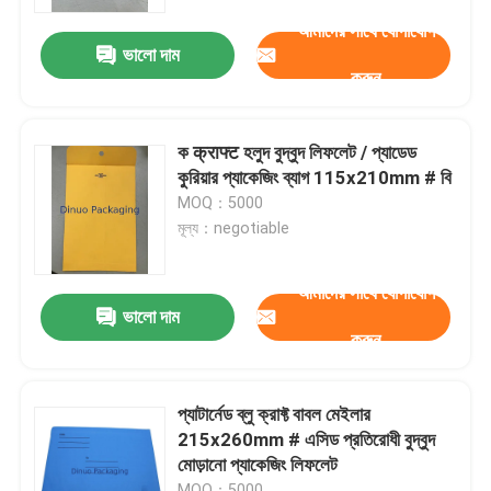
আমাদের সাথে যোগাযোগ
ভালো দাম
আমাদের সম্পর্কে
করুন
কারখানা ভ্রমণ
ক क्राफ्ट হলুদ বুদ্বুদ লিফলেট / প্যাডেড
কুরিয়ার প্যাকেজিং ব্যাগ 115x210mm # বি
মান নিয়ন্ত্রণ
MOQ：5000
মূল্য：negotiable
আমাদের সাথে যোগাযোগ করুন
আমাদের সাথে যোগাযোগ
ভালো দাম
করুন
খবর
মামলা
প্যাটার্নেড ব্লু ক্রাফ্ট বাবল মেইলার
215x260mm # এসিড প্রতিরোধী বুদ্বুদ
মোড়ানো প্যাকেজিং লিফলেট
বুদ্বুদ মেইলিং ব্যাগ
MOQ：5000