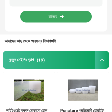
টিস্যু পেপার মোড়ানো
স্ট্রেচ এন্ড ক্রাঙ্ক ফিল্ম
আমাদের কাছ থেকে অন্যান্য বিভাগগুলি
জিপার বুদ্বুদ ব্যাগ
ESD ঢালাই ব্যাগ
বুদ্বুদ মেইলিং ব্যাগ
(19)
নাইলন ভ্যাকুয়াম ব্যাগ
সিপিই প্লাস্টিকের ব্যাগ
কাস্টম মুদ্রিত পাউন্ড স্ট্যান্ড আপ
লাইটওয়েট বুদ্বুদ মোড়ানো রোল
Puncture প্রতিরোধী হোয়াইট