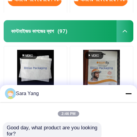
কাস্টমাইজড কাগজের ব্যাগ
(97)
চার-মাত্রিক কন্টিনিউম গ্লাসিন
পুনর্ব্যবহারযোগ্য এবং এআই
Sara Yang
পেপার ব্যাগ
ডিজাইন ফাইল গ্লাসিন পেপার
এনভেলপ
2:46 PM
ভালো দাম
ভালো দাম
Good day, what product are you looking 
for?