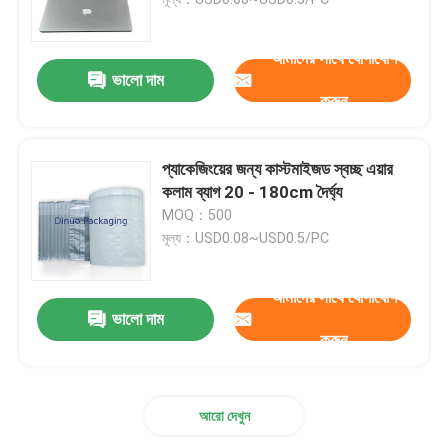
ধাতব বুদ্বুদ মেইলার
আমাদের সাথে যোগাযোগ
ভালো দাম
করুন
ক্র্যাফট বুদ্বুদ মিলার
প্যাকেজিংয়ের জন্য কাস্টমাইজড স্বচ্ছ এয়ার
পলি বুদ্বুদ মিলার
কলাম ব্যাগ 20 - 180cm দৈর্ঘ্য
MOQ：500
মূল্য：USD0.08~USD0.5/PC
কাস্টমাইজড কাগজের ব্যাগ
আমাদের সাথে যোগাযোগ
কাগজ প্যাডেড মেলারগুলি
ভালো দাম
করুন
পলি মেইল ​​ব্যাগ
আরো দেখুন
মৌচাক মোড়ানো কাগজ