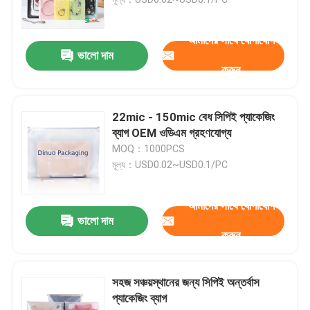
ধাতব বুদ্বুদ মেইলার
আমাদের সাথে যোগাযোগ
ভালো দাম
করুন
ক্র্যাফট বুদ্বুদ মিলার
22mic - 150mic বেধ সিপিই প্যাকেজিং
পলি বুদ্বুদ মিলার
ব্যাগ OEM ওডিএম গ্রহণযোগ্য
MOQ：1000PCS
মূল্য：USD0.02~USD0.1/PC
কাস্টমাইজড কাগজের ব্যাগ
আমাদের সাথে যোগাযোগ
কাগজ প্যাডেড মেলারগুলি
ভালো দাম
করুন
পলি মেইল ​​ব্যাগ
সহজ সঞ্চয়স্থানের জন্য সিপিই অন্তর্বাস
প্যাকেজিং ব্যাগ
মৌচাক মোড়ানো কাগজ