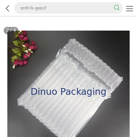
2
/
4