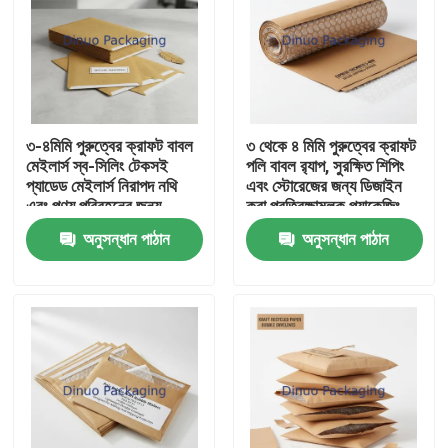
৩-৪মিমি পুরুত্বের ক্রাফট বাবল
৩ থেকে ৪ মিমি পুরুত্বের ক্রাফট
মেইলার্স স্ব-সিলিং টেকসই
পলি বাবল র‍্যাপ, সুরক্ষিত শিপিং
প্যাডেড মেইলার্স নিরাপদ নথি
এবং স্টোরেজের জন্য ডিজাইন
এবং পণ্য পরিবহনের জন্য
করা প্রতিরক্ষামূলক প্যাকেজিং
উপযুক্ত
উপাদান
অনুসন্ধান পাঠান
অনুসন্ধান পাঠান
বাড়ি
পণ্য
ভিডিও