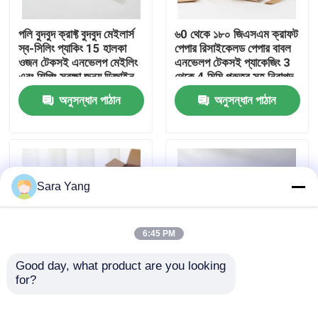
পলি বুদবুদ ক্রাফ্ট বুদবুদ মেইলার্স
৬0 থেকে ১৮০ জিএসএম ক্রাফট
আমাদের সম্পর্কে
স্ব-সিলিং প্যাকিং 15 হালকা
পেপার রিসাইকেলড পেপার বাবল
ওজন টেকসই এনভেলপ মেইলিং
এনভেলপ টেকসই প্যাকেজিং 3
এবং শিপিং সুরক্ষা জন্য ডিজাইন
থেকে 4 মিমি পুরুত্ব সহ নিরাপদ
কারখানা ভ্রমণ
করা
শিপিংয়ের জন্য উপযুক্ত
অনুসন্ধান পাঠান
অনুসন্ধান পাঠান
মান নিয়ন্ত্রণ
আমাদের সাথে যোগাযোগ করুন
Sara Yang
খবর
6:45 PM
মামলা
Good day, what product are you looking 
for?
৩ থেকে ৪ মিমি পুরুত্বের ক্রাফট
১৫টি স্ব-সিলিং প্যাডেড খামের
বাবল মেইলার, ভিতরে পলি বাবল
প্যাক, হালকা ওজনের বাবল
বুদ্বুদ মেইলিং ব্যাগ
সহ, শিপিংয়ের জন্য টেকসই
মেইলার, টেকসই প্রতিরক্ষামূলক