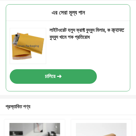
এর সেরা মূল্য পান
লাইটওয়েট হলুদ ক্রাফ্ট বুদ্বুদ মিলার, ক क्राफ्ट
বুদ্বুদ খামে শক প্রতিরোধ
চালিয়ে
প্রস্তাবিত পণ্য