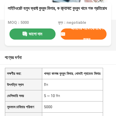
লাইটওয়েট হলুদ ক্রাফ্ট বুদ্বুদ মিলার, ক क्राफ्ट বুদ্বুদ খামে শক প্রতিরোধ
MOQ：5000
মূল্য：negotiable
আমাদের সাথে যোগাযোগ
ভালো দাম
করুন
পণ্যের বর্ণনা
লক্ষণীয় করা:
খসড়া কাগজ বুদ্বুদ মিলার
,
খোদাই প্যাডেড মিলার
উৎপত্তি স্থল
চীন
ডেলিভারি সময়
5 ~ 10 দিন
ন্যূনতম চাহিদার পরিমাণ
5000