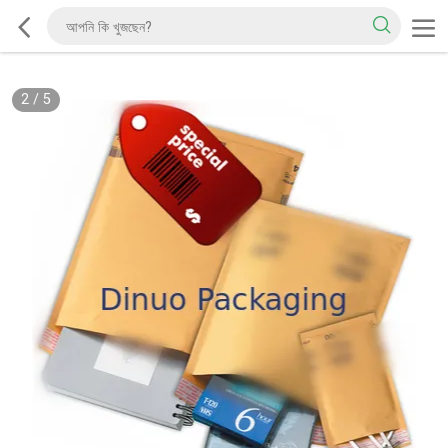
2
/
5