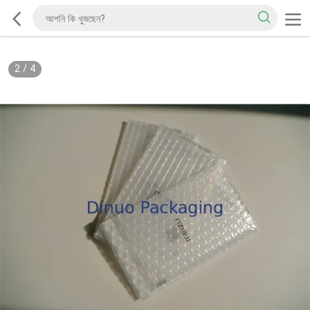
2
/
4