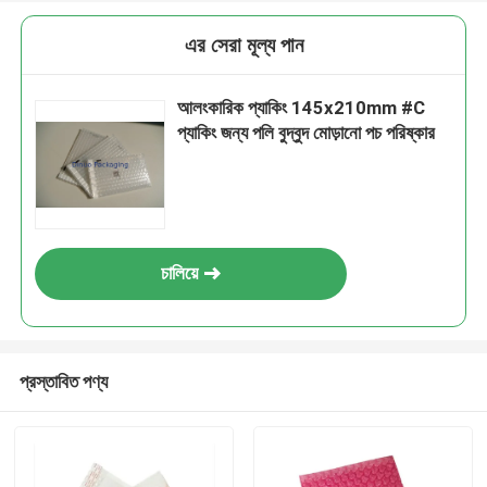
এর সেরা মূল্য পান
আলংকারিক প্যাকিং 145x210mm #C
প্যাকিং জন্য পলি বুদ্বুদ মোড়ানো পচ পরিষ্কার
চালিয়ে
প্রস্তাবিত পণ্য