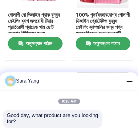
গোলাপী বো ডিজাইন প্যাক বুদ্বুদ
100% পুনর্ব্যবহারযোগ্য গোলাপী
আমাদের সম্পর্কে
মেইলিং ব্যাগ জলরোধী টিয়ার
ডিজাইন প্রোটেক্টিভ বুদ্বুদ
প্রতিরোধী প্যাডেড খাম ছোট
মেইলিং ব্যাগগুলির জন্য পণ্য
ব্যবসার শিপিংয়ের জন্য
প্যাকেজিংয়ের জন্য জলরোধী
কারখানা ভ্রমণ
ফাংশন সহ
অনুসন্ধান পাঠান
অনুসন্ধান পাঠান
মান নিয়ন্ত্রণ
আমাদের সাথে যোগাযোগ করুন
Sara Yang
খবর
9:18 AM
মামলা
Good day, what product are you looking 
for?
ইলেকট্রনিক পণ্য প্যাকেজিং
স্বয়ং আঠালো সীল এসডি বুদ্বুদ
জন্য স্বয়ং সীল / জিপলক এয়ার
মেইলিং ব্যাগ এয়ার বুদ্বুদ পাউন্ড
বুদ্বুদ মেইলিং ব্যাগ
বুদ্বুদ মেইলিং ব্যাগ
12.5 "এক্স 19" # 6