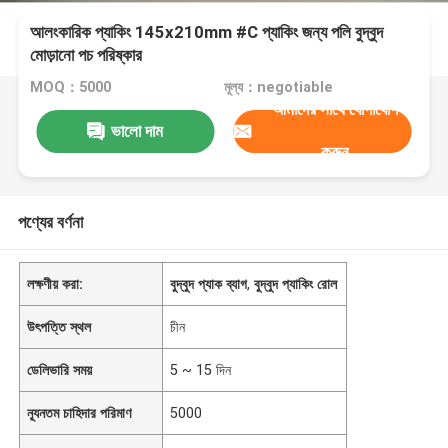
আলংকারিক প্যাকিং 145x210mm #C প্যাকিং জন্য পলি বুদ্বুদ
মোড়ানো পচ পরিষ্কার
MOQ：5000
মূল্য：negotiable
আমাদের সাথে যোগাযোগ
ভালো দাম
করুন
পণ্যের বর্ণনা
লক্ষণীয় করা:
বুদ্বুদ প্যাক ব্যাগ
,
বুদ্বুদ প্যাকিং রোল
উৎপত্তি স্থল
চীন
ডেলিভারি সময়
5 ~ 15 দিন
ন্যূনতম চাহিদার পরিমাণ
5000