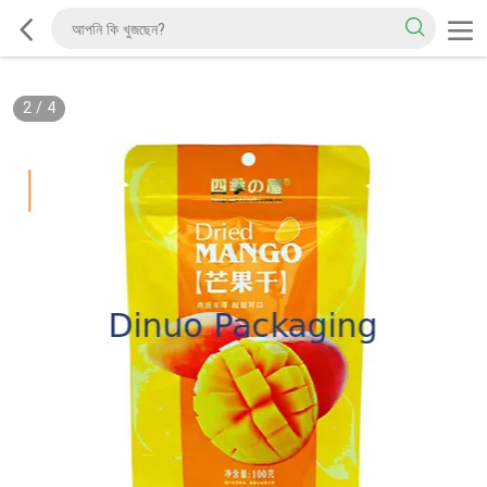
2
/
4