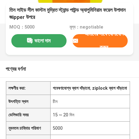
তিন সাইড সীল কাস্টম মুদ্রিত স্ট্যান্ড পাউন্ড অ্যালুমিনিয়াম ফয়েল উপাদান
জipper উপরে
MOQ：5000
মূল্য：negotiable
আমাদের সাথে যোগাযোগ
ভালো দাম
করুন
পণ্যের বর্ণনা
লক্ষণীয় করা:
গবেষণাযোগ্য ব্যাগ দাঁড়ানো
,
ziplock ব্যাগ দাঁড়ানো
উৎপত্তি স্থল
চীন
ডেলিভারি সময়
15 ~ 20 দিন
ন্যূনতম চাহিদার পরিমাণ
5000