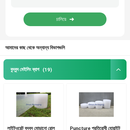
টিস্যু পেপার মোড়ানো
স্ট্রেচ এন্ড ক্রাঙ্ক ফিল্ম
আমাদের কাছ থেকে অন্যান্য বিভাগগুলি
জিপার বুদ্বুদ ব্যাগ
ESD ঢালাই ব্যাগ
বুদ্বুদ মেইলিং ব্যাগ
(19)
নাইলন ভ্যাকুয়াম ব্যাগ
সিপিই প্লাস্টিকের ব্যাগ
কাস্টম মুদ্রিত পাউন্ড স্ট্যান্ড আপ
লাইটওয়েট বুদ্বুদ মোড়ানো রোল
Puncture প্রতিরোধী হোয়াইট