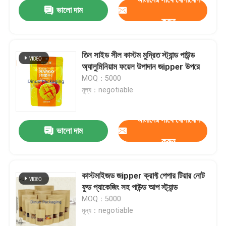
ভালো দাম
করুন
তিন সাইড সীল কাস্টম মুদ্রিত স্ট্যান্ড পাউন্ড
অ্যালুমিনিয়াম ফয়েল উপাদান জipper উপরে
MOQ：5000
মূল্য：negotiable
আমাদের সাথে যোগাযোগ
ভালো দাম
করুন
বাড়ি
কাস্টমাইজড জipper ক্রাফ্ট পেপার টিয়ার নোট
ফুড প্যাকেজিং সহ পাউন্ড আপ স্ট্যান্ড
পণ্য
MOQ：5000
মূল্য：negotiable
ভিডিও