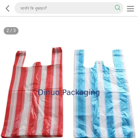
2
/
3