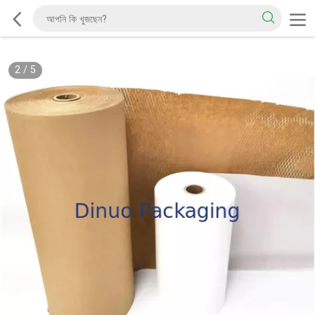
2
/
5