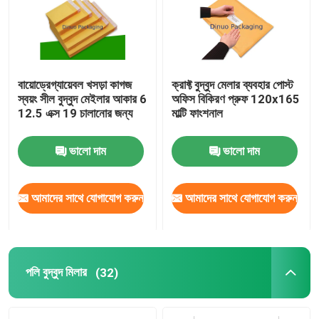
আমাদের সম্পর্কে
বায়োড্রেগ্যায়েবল খসড়া কাগজ
ক্রাফ্ট বুদ্বুদ মেলার ব্যবহার পোস্ট
কারখানা ভ্রমণ
স্বয়ং সীল বুদ্বুদ মেইলার আকার 6
অফিস বিকিরণ প্রুফ 120x165
12.5 এক্স 19 চালানোর জন্য
মাল্টি ফাংশনাল
মান নিয়ন্ত্রণ
ভালো দাম
ভালো দাম
আমাদের সাথে যোগাযোগ করুন
আমাদের সাথে যোগাযোগ করুন
আমাদের সাথে যোগাযোগ করুন
খবর
মামলা
পলি বুদ্বুদ মিলার
(32)
বুদ্বুদ মেইলিং ব্যাগ