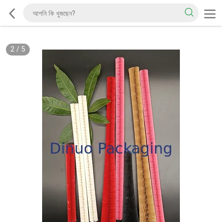
2
/
5