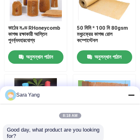
আমাদের সম্পর্কে
কাঠের মণ্ড RHoneycomb
50 মিমি * 100 মি 80gsm
কাগজ রক্ষাকারী আস্তিন
মধুচক্রের কাগজ রোল
কারখানা ভ্রমণ
পুনর্ব্যবহারযোগ্য
কম্পোস্টেবল
অনুসন্ধান পাঠান
অনুসন্ধান পাঠান
মান নিয়ন্ত্রণ
আমাদের সাথে যোগাযোগ করুন
Sara Yang
খবর
8:18 AM
মামলা
Good day, what product are you looking 
for?
বুদ্বুদ মেইলিং ব্যাগ
প্রিমিয়াম মধুচক্রের কাগজের
কুশনিং এবং শক শোষণ মধুচক্র