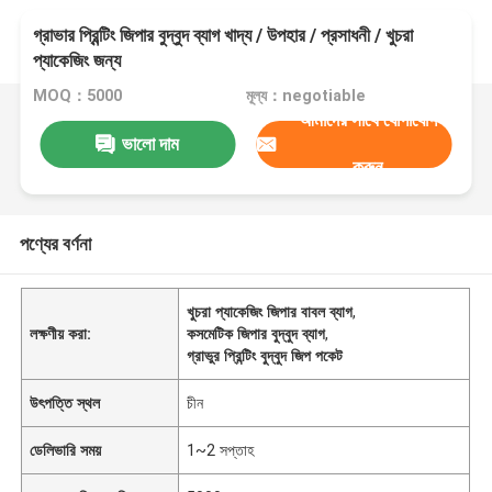
গ্রাভার প্রিন্টিং জিপার বুদ্বুদ ব্যাগ খাদ্য / উপহার / প্রসাধনী / খুচরা
প্যাকেজিং জন্য
MOQ：5000
মূল্য：negotiable
আমাদের সাথে যোগাযোগ
ভালো দাম
করুন
পণ্যের বর্ণনা
খুচরা প্যাকেজিং জিপার বাবল ব্যাগ
,
লক্ষণীয় করা:
কসমেটিক জিপার বুদ্বুদ ব্যাগ
,
গ্রাভুর প্রিন্টিং বুদ্বুদ জিপ পকেট
উৎপত্তি স্থল
চীন
ডেলিভারি সময়
1~2 সপ্তাহ