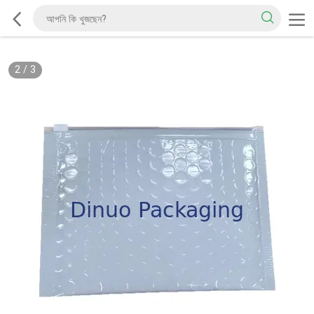
2
/
3