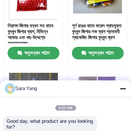
আমাদের সম্পর্কে
নিরাপদ জিপার বন্ধন সহ ধাতব
পূর্ণ রঙের ধাতব ফয়েল প্যাডযুক্ত
বুদবুদ জিপার ব্যাগ, বিভিন্ন
বুদ্বুদ জিপার লক ব্যাগ প্রসাধনী
কারখানা ভ্রমণ
আকার এবং বহু-উদ্দেশ্যে
প্যাকেজিং জিপার বুদ্বুদ ব্যাগ
ব্যবহারযোগ্য
অনুসন্ধান পাঠান
অনুসন্ধান পাঠান
মান নিয়ন্ত্রণ
আমাদের সাথে যোগাযোগ করুন
Sara Yang
খবর
6:25 AM
মামলা
Good day, what product are you looking 
for?
বুদ্বুদ মেইলিং ব্যাগ
পলি এয়ার জিপ লক প্লাস্টিক
কাস্টম পিভিসি প্লাস্টিকের বুদবুদ