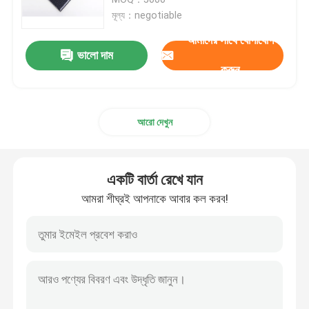
মূল্য：negotiable
ধাতব বুদ্বুদ মেইলার
আমাদের সাথে যোগাযোগ
ভালো দাম
করুন
ক্র্যাফট বুদ্বুদ মিলার
আরো দেখুন
পলি বুদ্বুদ মিলার
কাস্টমাইজড কাগজের ব্যাগ
একটি বার্তা রেখে যান
আমরা শীঘ্রই আপনাকে আবার কল করব!
কাগজ প্যাডেড মেলারগুলি
পলি মেইল ​​ব্যাগ
মৌচাক মোড়ানো কাগজ