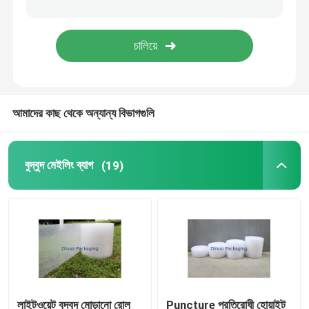
টিস্যু পেপার মোড়ানো
স্ট্রেচ এন্ড ক্রাঙ্ক ফিল্ম
আমাদের কাছ থেকে অন্যান্য বিভাগগুলি
জিপার বুদ্বুদ ব্যাগ
ESD ঢালাই ব্যাগ
বুদ্বুদ মেইলিং ব্যাগ
(19)
নাইলন ভ্যাকুয়াম ব্যাগ
সিপিই প্লাস্টিকের ব্যাগ
কাস্টম মুদ্রিত পাউন্ড স্ট্যান্ড আপ
লাইটওয়েট বুদ্বুদ মোড়ানো রোল
Puncture প্রতিরোধী হোয়াইট