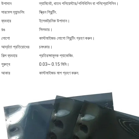
উপাদান
ল্যামিনেট, ধাতব পলিয়েস্টার/পলিথিলিন বা পলিপ্রোপিলিন।
সারফেস হ্যান্ডলিং
স্ক্রিন প্রিন্টিং.
ব্যবহার
ইলেকট্রনিক উপাদান।
রঙ
সিলভার।
লোগো
কাস্টমাইজড লোগো প্রিন্টিং গ্রহণ করুন।
আর্দ্রতা প্রতিরোধের
চমৎকার।
শিল্প ব্যবহার
প্রতিরক্ষামূলক প্যাকেজিং.
পুরুত্ব
0.03~ 0.15 মিমি।
আকার
কাস্টমাইজড মাপ গ্রহণ করুন.