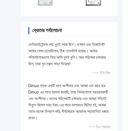
ক্রেতার পর্যালোচনা
ডেলিভারি ট্র্যাক করা খুবই সহজ ছিল। গুণমান এবং ডিজাইনটা
আমার যেমন চেয়েছিলাম, ঠিক তেমনটাই হয়েছে। আমার
পলিমেইলারগুলো নিয়ে আমি খুবই খুশি। আর পরিষেবা চমৎকার
ছিল, তারা খুব দ্রুত সাড়া দিয়েছে!
—— টনি কিম
Dinuo প্যাক একটি ভাল অংশীদার এবং আমরা এত বছর ধরে
Dinuo এর সাথে ব্যবসা করেছি, তারা নির্ভরযোগ্য সরবরাহকারী
এবং অংশীদার। তাদের পরিষেবাটি চমৎকার এবং আমরা সত্যিই
দিনুতে মিসেস সারা ইয়াং-এর সাথে ভালভাবে মিলিত হই, আমরা
তাকে অনেক বিশ্বাস করি, দীর্ঘমেয়াদে আমাদের সহযোগিতা বজায়
রাখব।
—— ডিন প্রসার