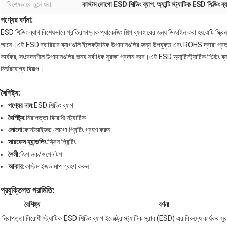
বিশেষভাবে তুলে ধরা:
কাস্টম লোগো ESD শিল্ডিং ব্যাগ
,
অ্যান্টি স্ট্যাটিক ESD শিল্ডিং ব্
পণ্যের বর্ণনা:
ESD শিল্ডিং ব্যাগ বিশেষভাবে প্রতিরক্ষামূলক প্যাকেজিং শিল্প ব্যবহারের জন্য ডিজাইন করা হয়.এটি স্ক্রিন
আসে।এই ESD ব্যারিয়ার ব্যাগগুলি ইলেকট্রনিক উপাদানগুলির জন্য উপযুক্ত এবং ROHS দ্বারা প্রত্যয়িত
কার্যকর, সংবেদনশীল উপাদানগুলির জন্য সর্বাধিক সুরক্ষা প্রদান করে।এই ESD অ্যান্টিস্ট্যাটিক শিল্ডিং 
নির্ভরযোগ্য বিকল্প।
বৈশিষ্ট্য:
পণ্যের নাম:
ESD শিল্ডিং ব্যাগ
বৈশিষ্ট্য:
নিরাপত্তা বিরোধী স্ট্যাটিক
লোগো:
কাস্টমাইজড লোগো প্রিন্টিং গ্রহণ করুন
সারফেস হ্যান্ডলিং:
স্ক্রিন প্রিন্টিং
শৈলী:
জিপ লক/ওপেন টপ
আকার:
কাস্টমাইজড মাপ গ্রহণ করুন
প্রযুক্তিগত পরামিতি:
বৈশিষ্ট্য
বর্ণনা
নিরাপত্তা বিরোধী স্ট্যাটিক
ESD শিল্ডিং ব্যাগ ইলেক্ট্রোস্ট্যাটিক স্রাব (ESD) এর বিরুদ্ধে কার্যকর সু