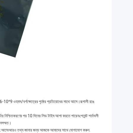
10^9 ওহমস/বর্গক্ষেত্রের পৃষ্ঠের প্রতিরোধের সাথে আসে।রূপালী রঙে
িশ্চিতকরণের পর 10 দিনের লিড টাইম আশা করতে পারেন৷পেমেন্ট শর্তাবলী
ানসম্মত।
ন্স সহ আসে৷আরও তথ্য জানার জন্য আজকে আমাদের সাথে যোগাযোগ করুন.