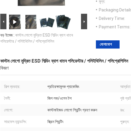
মূল্য:
Packaging Detail
Delivery Time:
Payment Terms:
বড় ইমেজ :
কাস্টম লোগো মুদ্রিত ESD শিল্ডিং ব্যাগ ধাতব
পলিয়েস্টার / পলিইথিলিন / পলিপ্রোপিলিন
যোগাযোগ
কাস্টম লোগো মুদ্রিত ESD শিল্ডিং ব্যাগ ধাতব পলিয়েস্টার / পলিইথিলিন / পলিপ্রোপিলিন
বিবরণ
শিল্প ব্যবহার:
প্রতিরক্ষামূলক প্যাকেজিং
আর্দ্রত
শৈলী:
জিপ লক/ওপেন টপ
পৃষ্ঠ প্
লোগো:
কাস্টমাইজড লোগো প্রিন্টিং গ্রহণ করুন
রঙ:
সারফেস হ্যান্ডলিং:
স্ক্রিন প্রিন্টিং
পুরুত্ব: