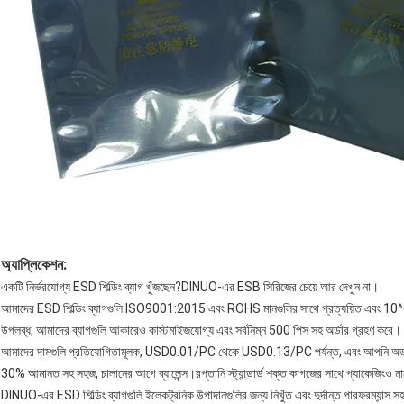
অ্যাপ্লিকেশন:
একটি নির্ভরযোগ্য ESD শিল্ডিং ব্যাগ খুঁজছেন?DINUO-এর ESB সিরিজের চেয়ে আর দেখুন না।
আমাদের ESD শিল্ডিং ব্যাগগুলি ISO9001:2015 এবং ROHS মানগুলির সাথে প্রত্যয়িত এবং 10^6-
উপলব্ধ, আমাদের ব্যাগগুলি আকারেও কাস্টমাইজযোগ্য এবং সর্বনিম্ন 500 পিস সহ অর্ডার গ্রহণ করে।
আমাদের দামগুলি প্রতিযোগিতামূলক, USD0.01/PC থেকে USD0.13/PC পর্যন্ত, এবং আপনি অর্ডার ন
30% আমানত সহ সহজ, চালানের আগে ব্যালেন্স।রপ্তানি স্ট্যান্ডার্ড শক্ত কাগজের সাথে প্যাকেজিংও ম
DINUO-এর ESD শিল্ডিং ব্যাগগুলি ইলেকট্রনিক উপাদানগুলির জন্য নিখুঁত এবং দুর্দান্ত পারফরম্যা