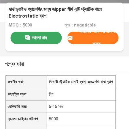
হার্ড ড্রাইভ প্যাকেজিং জন্য জipper শীর্ষ এন্টি স্ট্যাটিক খামে
Electrostatic ব্যাগ
MOQ：5000
মূল্য：negotiable
আমাদের সাথে যোগাযোগ
ভালো দাম
করুন
পণ্যের বর্ণনা
লক্ষণীয় করা:
বিরোধী স্ট্যাটিক ঢালাই ব্যাগ
,
এসএসডি বাধা ব্যাগ
উৎপত্তি স্থল
চীন
ডেলিভারি সময়
5-15 দিন
ন্যূনতম চাহিদার পরিমাণ
5000