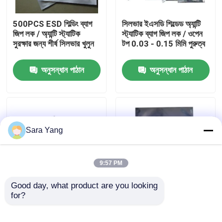
500PCS ESD শিল্ডিং ব্যাগ
সিলভার ইএসডি শিল্ডেড অ্যান্টি
আমাদের সম্পর্কে
জিপ লক / অ্যান্টি স্ট্যাটিক
স্ট্যাটিক ব্যাগ জিপ লক / ওপেন
সুরক্ষার জন্য শীর্ষ সিলভার খুলুন
টপ 0.03 - 0.15 মিমি পুরুত্ব
কারখানা ভ্রমণ
অনুসন্ধান পাঠান
অনুসন্ধান পাঠান
মান নিয়ন্ত্রণ
আমাদের সাথে যোগাযোগ করুন
Sara Yang
খবর
9:57 PM
মামলা
Good day, what product are you looking 
for?
শিল্প প্রতিরক্ষামূলক প্যাকেজিং
কাস্টম লোগো মুদ্রিত ESD
ESD শিল্ডিং ব্যাগ 0.03 -
শিল্ডিং ব্যাগ ধাতব পলিয়েস্টার /
বুদ্বুদ মেইলিং ব্যাগ
0.15 মিমি পুরুত্ব
পলিইথিলিন / পলিপ্রোপিলিন