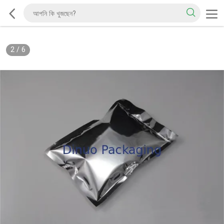
2
/
6