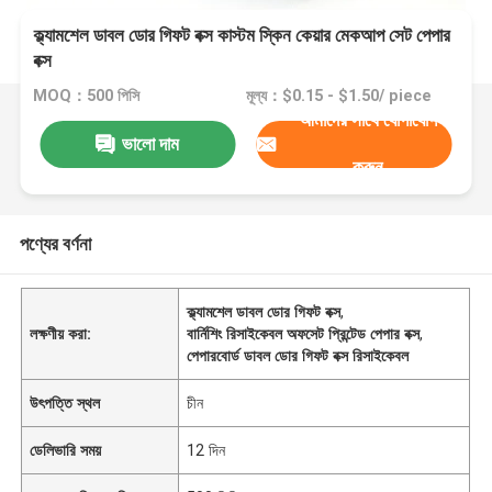
ক্ল্যামশেল ডাবল ডোর গিফট বক্স কাস্টম স্কিন কেয়ার মেকআপ সেট পেপার
বক্স
MOQ：500 পিসি
মূল্য：$0.15 - $1.50/ piece
আমাদের সাথে যোগাযোগ
ভালো দাম
করুন
পণ্যের বর্ণনা
ক্ল্যামশেল ডাবল ডোর গিফট বক্স
,
লক্ষণীয় করা:
বার্নিশিং রিসাইকেবল অফসেট প্রিন্টেড পেপার বক্স
,
পেপারবোর্ড ডাবল ডোর গিফট বক্স রিসাইকেবল
উৎপত্তি স্থল
চীন
ডেলিভারি সময়
12 দিন