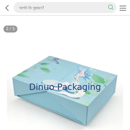
2
/
5