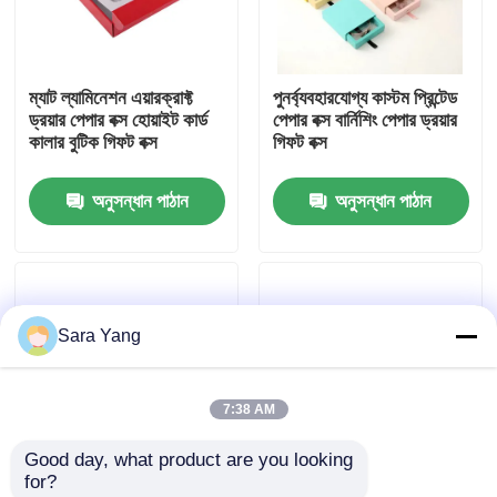
আমাদের সম্পর্কে
ম্যাট ল্যামিনেশন এয়ারক্রাফ্ট
পুনর্ব্যবহারযোগ্য কাস্টম প্রিন্টেড
ড্রয়ার পেপার বক্স হোয়াইট কার্ড
পেপার বক্স বার্নিশিং পেপার ড্রয়ার
কারখানা ভ্রমণ
কালার বুটিক গিফট বক্স
গিফট বক্স
অনুসন্ধান পাঠান
অনুসন্ধান পাঠান
মান নিয়ন্ত্রণ
আমাদের সাথে যোগাযোগ করুন
Sara Yang
খবর
7:38 AM
মামলা
Good day, what product are you looking 
for?
বুদ্বুদ মেইলিং ব্যাগ
ম্যাগনেটিক সাকশন ক্ল্যামশেল
অফসেট প্রিন্টিং ঢেউতোলা শিপিং