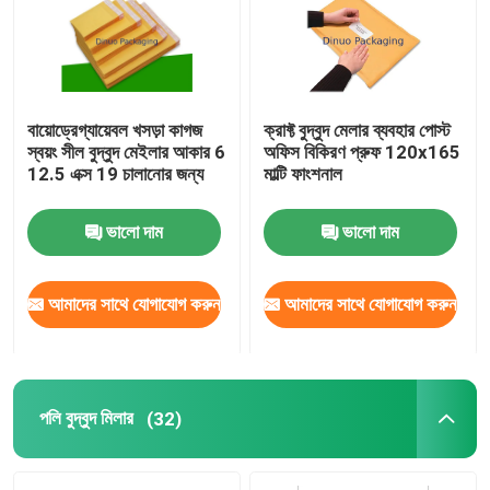
আমাদের সম্পর্কে
বায়োড্রেগ্যায়েবল খসড়া কাগজ
ক্রাফ্ট বুদ্বুদ মেলার ব্যবহার পোস্ট
কারখানা ভ্রমণ
স্বয়ং সীল বুদ্বুদ মেইলার আকার 6
অফিস বিকিরণ প্রুফ 120x165
12.5 এক্স 19 চালানোর জন্য
মাল্টি ফাংশনাল
মান নিয়ন্ত্রণ
ভালো দাম
ভালো দাম
আমাদের সাথে যোগাযোগ করুন
আমাদের সাথে যোগাযোগ করুন
আমাদের সাথে যোগাযোগ করুন
খবর
মামলা
পলি বুদ্বুদ মিলার
(32)
বুদ্বুদ মেইলিং ব্যাগ