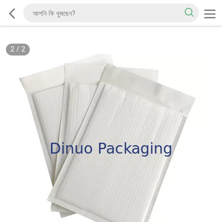
2
/
2