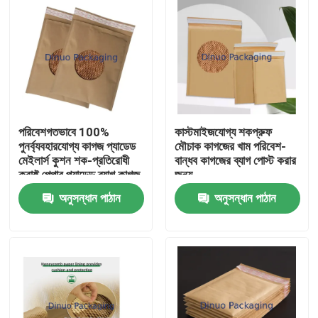
পরিবেশগতভাবে 100%
কাস্টমাইজযোগ্য শকপ্রুফ
পুনর্ব্যবহারযোগ্য কাগজ প্যাডেড
মৌচাক কাগজের খাম পরিবেশ-
মেইলার্স কুশন শক-প্রতিরোধী
বান্ধব কাগজের ব্যাগ পোস্ট করার
ক্রাফ্ট পেপার প্যাডেড ব্যাগ কাগজ
জন্য
প্যাকেজিং
অনুসন্ধান পাঠান
অনুসন্ধান পাঠান
বাড়ি
পণ্য
ভিডিও