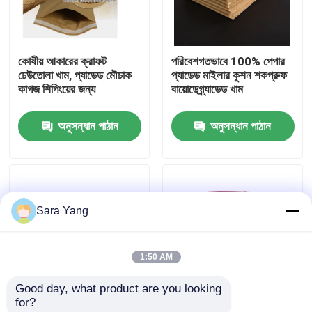
আমাদের সম্পর্কে
কোষীয় আকারের ক্রাফট
পরিবেশগতভাবে 100% পেপার
ঢেউতোলা খাম, প্যাডেড মৌচাক
প্যাডেড মাইলার কুশন শকপ্রুফ
কারখানা ভ্রমণ
কাগজ শিপিংয়ের জন্য
বায়োডেগ্র্যাডেড খাম
অনুসন্ধান পাঠান
অনুসন্ধান পাঠান
মান নিয়ন্ত্রণ
আমাদের সাথে যোগাযোগ করুন
Sara Yang
খবর
1:50 AM
মামলা
Good day, what product are you looking 
for?
বুদ্বুদ মেইলিং ব্যাগ
কাস্টম কম্পোস্টেবল মধুচক্র
কাস্টম রেড সেল্ফ সিলিং পেপার