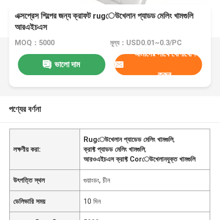
এক্সপ্রেস শিল্পের জন্য ক্রাফট rugেউখেলান প্যাডড মেলিং খামগুলি
আরএইচএস
MOQ：5000
মূল্য：USD0.01~0.3/PC
আমাদের সাথে যোগাযোগ
ভালো দাম
করুন
পণ্যের বর্ণনা
Rugেউখেলান প্যাডেড মেলিং খামগুলি
,
লক্ষণীয় করা:
ক্রাফ্ট প্যাডড মেলিং খামগুলি
,
আরওএইচএস ক্রাফ্ট Corেউখেলানযুক্ত খামগুলি
উৎপত্তি স্থল
গুয়াংডং, চীন
ডেলিভারি সময়
10 দিন