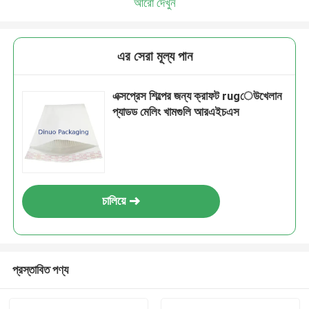
আরো দেখুন
এর সেরা মূল্য পান
এক্সপ্রেস শিল্পের জন্য ক্রাফট rugেউখেলান
প্যাডড মেলিং খামগুলি আরএইচএস
চালিয়ে
প্রস্তাবিত পণ্য