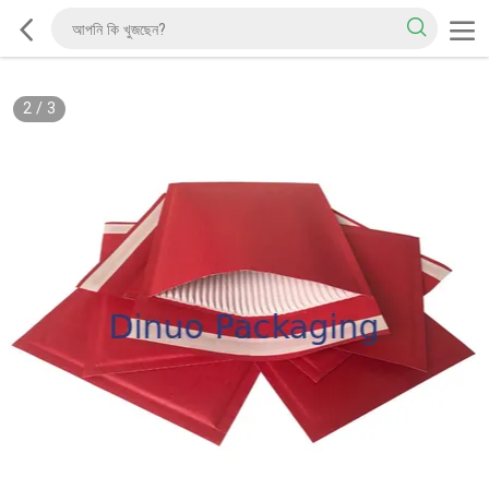
2
/
3