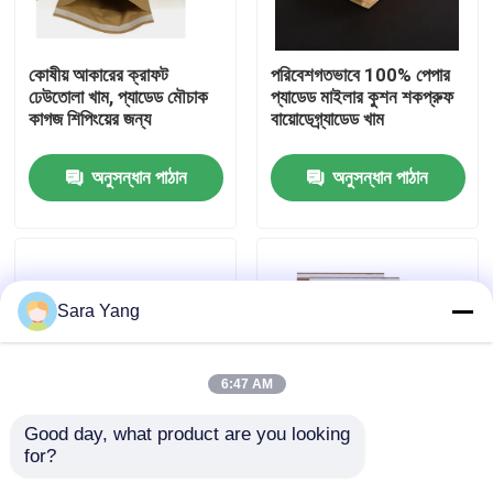
আমাদের সম্পর্কে
কোষীয় আকারের ক্রাফট
পরিবেশগতভাবে 100% পেপার
ঢেউতোলা খাম, প্যাডেড মৌচাক
প্যাডেড মাইলার কুশন শকপ্রুফ
কাগজ শিপিংয়ের জন্য
বায়োডেগ্র্যাডেড খাম
কারখানা ভ্রমণ
অনুসন্ধান পাঠান
অনুসন্ধান পাঠান
মান নিয়ন্ত্রণ
আমাদের সাথে যোগাযোগ করুন
Sara Yang
খবর
6:47 AM
মামলা
Good day, what product are you looking 
for?
কাস্টম কম্পোস্টেবল মধুচক্র
সেলুলার আকৃতির ক্রাফ্ট ঢেউতোলা
বুদ্বুদ মেইলিং ব্যাগ
প্যাডেড ক্রাফ্ট পেপার এক্সপ্রেস
খামে শিপিংয়ের জন্য প্যাডেড