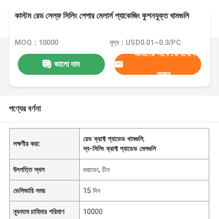
কাস্টম রেড সেল্ফ সিলিং পেপার মেলার্স প্যাকেজিং কুশনযুক্ত খামগুলি
MOQ：10000
মূল্য：USD0.01~0.3/PC
আমাদের সাথে যোগাযোগ
ভালো দাম
করুন
পণ্যের বর্ণনা
রেড ক্রাফ্ট প্যাডেড খামগুলি
,
লক্ষণীয় করা:
স্ব-সিলিং ক্রাফ্ট প্যাডেড মেলগুলি
উৎপত্তি স্থল
গুয়াংডং, চীন
ডেলিভারি সময়
15 দিন
ন্যূনতম চাহিদার পরিমাণ
10000