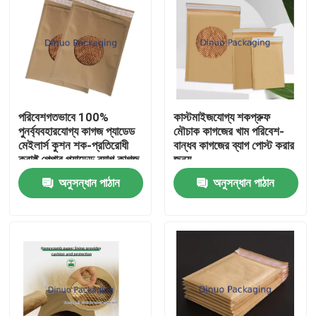
পরিবেশগতভাবে 100%
কাস্টমাইজযোগ্য শকপ্রুফ
পুনর্ব্যবহারযোগ্য কাগজ প্যাডেড
মৌচাক কাগজের খাম পরিবেশ-
মেইলার্স কুশন শক-প্রতিরোধী
বান্ধব কাগজের ব্যাগ পোস্ট করার
ক্রাফ্ট পেপার প্যাডেড ব্যাগ কাগজ
জন্য
প্যাকেজিং
অনুসন্ধান পাঠান
অনুসন্ধান পাঠান
বাড়ি
পণ্য
ভিডিও