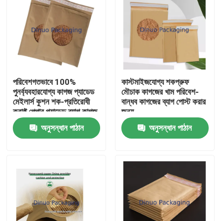
পরিবেশগতভাবে 100%
কাস্টমাইজযোগ্য শকপ্রুফ
পুনর্ব্যবহারযোগ্য কাগজ প্যাডেড
মৌচাক কাগজের খাম পরিবেশ-
মেইলার্স কুশন শক-প্রতিরোধী
বান্ধব কাগজের ব্যাগ পোস্ট করার
ক্রাফ্ট পেপার প্যাডেড ব্যাগ কাগজ
জন্য
প্যাকেজিং
অনুসন্ধান পাঠান
অনুসন্ধান পাঠান
বাড়ি
পণ্য
ভিডিও