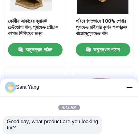
আমাদের সম্পর্কে
কোষীয় আকারের ক্রাফট
পরিবেশগতভাবে 100% পেপার
ঢেউতোলা খাম, প্যাডেড মৌচাক
প্যাডেড মাইলার কুশন শকপ্রুফ
কাগজ শিপিংয়ের জন্য
বায়োডেগ্র্যাডেড খাম
কারখানা ভ্রমণ
অনুসন্ধান পাঠান
অনুসন্ধান পাঠান
মান নিয়ন্ত্রণ
আমাদের সাথে যোগাযোগ করুন
Sara Yang
খবর
4:42 AM
মামলা
Good day, what product are you looking 
for?
কাস্টম কম্পোস্টেবল মধুচক্র
কাস্টম রেড সেল্ফ সিলিং পেপার
বুদ্বুদ মেইলিং ব্যাগ
প্যাডেড ক্রাফ্ট পেপার এক্সপ্রেস
মেলার্স প্যাকেজিং কুশনযুক্ত