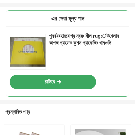
এর সেরা মূল্য পান
পুনর্ব্যবহারযোগ্য স্বয়ং সীল rugেউখেলান
কাগজ প্যাডেড কুশন প্যাকেজিং খামগুলি
চালিয়ে
প্রস্তাবিত পণ্য