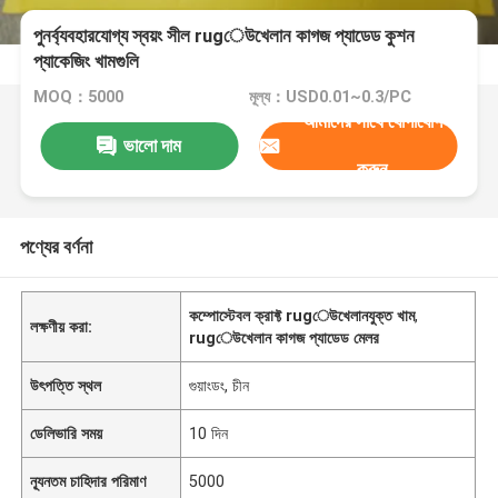
পুনর্ব্যবহারযোগ্য স্বয়ং সীল rugেউখেলান কাগজ প্যাডেড কুশন
প্যাকেজিং খামগুলি
MOQ：5000
মূল্য：USD0.01~0.3/PC
আমাদের সাথে যোগাযোগ
ভালো দাম
করুন
পণ্যের বর্ণনা
কম্পোস্টেবল ক্রাফ্ট rugেউখেলানযুক্ত খাম
,
লক্ষণীয় করা:
rugেউখেলান কাগজ প্যাডেড মেলর
উৎপত্তি স্থল
গুয়াংডং, চীন
ডেলিভারি সময়
10 দিন
ন্যূনতম চাহিদার পরিমাণ
5000