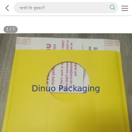
1
/
1