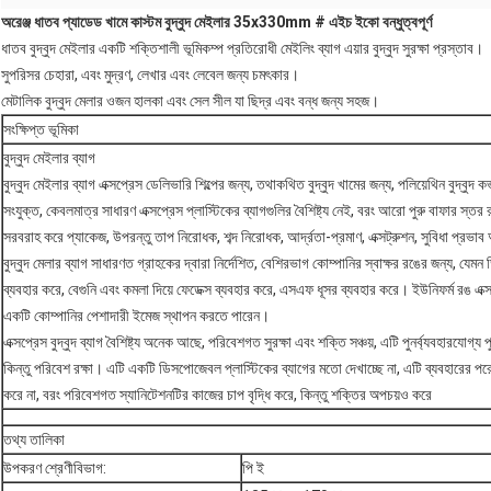
অরেঞ্জ ধাতব প্যাডেড খামে কাস্টম বুদ্বুদ মেইলার 35x330mm # এইচ ইকো বন্ধুত্বপূর্ণ
ধাতব বুদ্বুদ মেইলার একটি শক্তিশালী ভূমিকম্প প্রতিরোধী মেইলিং ব্যাগ এয়ার বুদ্বুদ সুরক্ষা প্রস্তাব।
সুপরিসর চেহারা, এবং মুদ্রণ, লেখার এবং লেবেল জন্য চমৎকার।
মেটালিক বুদ্বুদ মেলার ওজন হালকা এবং সেল সীল যা ছিদ্র এবং বন্ধ জন্য সহজ।
সংক্ষিপ্ত ভূমিকা
বুদ্বুদ মেইলার ব্যাগ
বুদ্বুদ মেইলার ব্যাগ এক্সপ্রেস ডেলিভারি শিল্পের জন্য, তথাকথিত বুদ্বুদ খামের জন্য, পলিয়েথিন বুদ্বুদ 
সংযুক্ত, কেবলমাত্র সাধারণ এক্সপ্রেস প্লাস্টিকের ব্যাগগুলির বৈশিষ্ট্য নেই, বরং আরো পুরু বাফার স্তর রয
সরবরাহ করে প্যাকেজ, উপরন্তু তাপ নিরোধক, শব্দ নিরোধক, আর্দ্রতা-প্রমাণ, এক্সট্রুশন, সুবিধা প্রভ
বুদ্বুদ মেলার ব্যাগ সাধারণত গ্রাহকের দ্বারা নির্দেশিত, বেশিরভাগ কোম্পানির স্বাক্ষর রঙের জন্য, য
ব্যবহার করে, বেগুনি এবং কমলা দিয়ে ফেডেক্স ব্যবহার করে, এসএফ ধূসর ব্যবহার করে।
ইউনিফর্ম রঙ এক্স
একটি কোম্পানির পেশাদারী ইমেজ স্থাপন করতে পারেন।
এক্সপ্রেস বুদ্বুদ ব্যাগ বৈশিষ্ট্য অনেক আছে, পরিবেশগত সুরক্ষা এবং শক্তি সঞ্চয়, এটি পুনর্ব্যবহারযোগ্য প
কিন্তু পরিবেশ রক্ষা।
এটি একটি ডিসপোজেবল প্লাস্টিকের ব্যাগের মতো দেখাচ্ছে না, এটি ব্যবহারের পরে
করে না, বরং পরিবেশগত স্যানিটেশনটির কাজের চাপ বৃদ্ধি করে, কিন্তু শক্তির অপচয়ও করে
তথ্য তালিকা
উপকরণ শ্রেণীবিভাগ:
পি ই