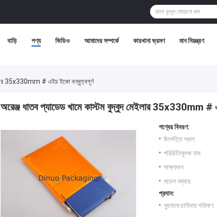
বাড়ি
পণ্য
ভিডিও
আমাদের সম্পর্কে
কারখানা ভ্রমণ
মান নিয়ন্ত্রণ
মেইলার 35x330mm # এইচ ইকো বন্ধুত্বপূর্ণ
অরেঞ্জ ধাতব প্যাডেড খামে কাস্টম বুদ্বুদ মেইলার 35x330mm # এই
পণ্যের বিবরণ:
উৎপত্তি স্থল:
পরিচিতিমুলক নাম:
সাক্ষ্যদান:
মডেল নম্বার:
প্রদান:
ন্যূনতম চাহিদার পরিমাণ: