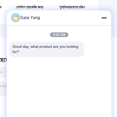
িং
পোস্টাল প্যাকেজিং জন্য
পুনর্ব্যবহারযোগ্য রঙিন
অ্যালুমিনিয়াম ফয়েল ধাতব
ধাতব বুদ্বুদ মিলার, বুদ্বুদ
Sara Yang
বুদ্বুদ মিলার সিলভার রঙ
গ্রেপ্তার ব্যাগ আর্দ্রতা
স্বয়ং সীল
প্রুফ
9:41 AM
Good day, what product are you looking 
for?
 ছেড়ে