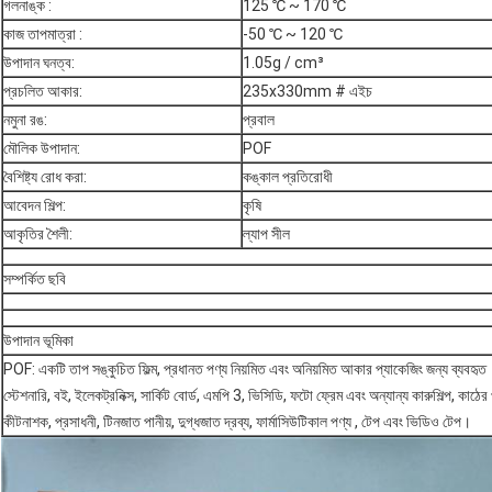
গলনাঙ্ক :
125 ℃ ~ 170 ℃
কাজ তাপমাত্রা :
-50 ℃ ~ 120 ℃
উপাদান ঘনত্ব:
1.05g / cm³
প্রচলিত আকার:
235x330mm # এইচ
নমুনা রঙ:
প্রবাল
মৌলিক উপাদান:
POF
বৈশিষ্ট্য রোধ করা:
কঙ্কাল প্রতিরোধী
আবেদন শিল্প:
কৃষি
আকৃতির শৈলী:
ল্যাপ সীল
সম্পর্কিত ছবি
উপাদান ভূমিকা
POF: একটি তাপ সঙ্কুচিত ফিল্ম, প্রধানত পণ্য নিয়মিত এবং অনিয়মিত আকার প্যাকেজিং জন্য ব্যবহৃত
স্টেশনারি, বই, ইলেকট্রনিক্স, সার্কিট বোর্ড, এমপি 3, ভিসিডি, ফটো ফ্রেম এবং অন্যান্য কারুশিল্প, কাঠের প
কীটনাশক, প্রসাধনী, টিনজাত পানীয়, দুগ্ধজাত দ্রব্য, ফার্মাসিউটিকাল পণ্য , টেপ এবং ভিডিও টেপ।