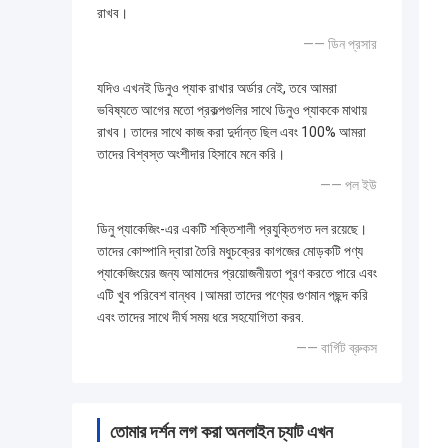
রাখব।
—— ডিন প্রসার
যদিও এখনই ডিনুও প্যাক রাখার অর্ডার নেই, তবে আমরা
ভবিষ্যতে আগের মতো প্রকল্পগুলির সাথে ডিনুও প্যাককে মাথায়
রাখব। তাদের সাথে কাজ করা দুর্দান্ত ছিল এবং 100% আমরা
তাদের বিশ্বস্ত অংশীদার হিসাবে মনে করি।
—— পল ইউ
ডিনু প্যাকেজিং-এর একটি শক্তিশালী প্রযুক্তিগত দল রয়েছে।
তাদের কোম্পানি দ্বারা তৈরি মধুচক্রের কাগজের মোড়কটি পণ্য
প্যাকেজিংয়ের জন্য আমাদের প্রয়োজনীয়তা পূরণ করতে পারে এবং
এটি খুব পরিবেশ বান্ধব।আমরা তাদের পণ্যের গুণমান পছন্দ করি
এবং তাদের সাথে দীর্ঘ সময় ধরে সহযোগিতা করব.
—— বার্গিট ব্রুকস
তোমার দর্শন লগ করা অনলাইন চ্যাট এখন