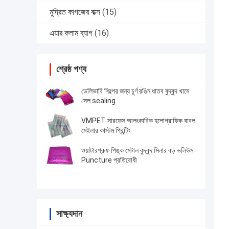
মুদ্রিত কাগজের বাক্স
(15)
এয়ার কলাম ব্যাগ
(16)
শ্রেষ্ঠ পণ্য
ডেলিভারি শিল্পের জন্য চূর্ণ রঙিন ধাতব বুদ্বুদ খামে
সেল sealing
VMPET সারফেস আলংকারিক হলোগ্রাফিক বাবল
মেইলার কাস্টম প্রিন্টিং
ওয়াটারপ্রুফ পিঙ্ক মেটাল বুদ্বুদ মিলার বড় ভলিউম
Puncture প্রতিরোধী
সাক্ষ্যদান