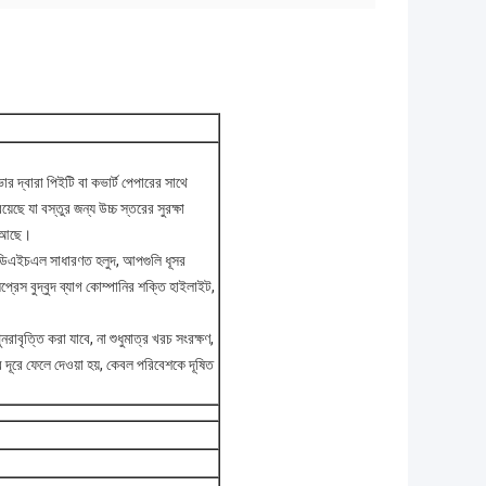
কভার দ্বারা পিইটি বা কভার্ট পেপারের সাথে
়েছে যা বস্তুর জন্য উচ্চ স্তরের সুরক্ষা
াব আছে।
েমন ডিএইচএল সাধারণত হলুদ, আপগুলি ধূসর
প্রেস বুদ্বুদ ব্যাগ কোম্পানির শক্তি হাইলাইট,
ুনরাবৃত্তি করা যাবে, না শুধুমাত্র খরচ সংরক্ষণ,
 দূরে ফেলে দেওয়া হয়, কেবল পরিবেশকে দূষিত