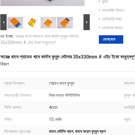
মূল্য:
প্যাকেজিং বিবরণ:
ডেলিভারি সময়:
যোগানের ক্ষমতা:
বড় ইমেজ :
অরেঞ্জ ধাতব প্যাডেড খামে কাস্টম বুদ্বুদ মেইলার
যোগাযোগ
35x330mm # এইচ ইকো বন্ধুত্বপূর্ণ
অরেঞ্জ ধাতব প্যাডেড খামে কাস্টম বুদ্বুদ মেইলার 35x330mm # এইচ ইকো বন্ধুত্বপূর্
বিবরণ
প্রধান উপকরণ:
গোল্ডেন ধাতব বুদ্বুদ
সারফেস 
অভ্যন্তরীণ উপকরণ:
নিম্ন ঘনত্ব পলিইথিলিন
বুদ্বুদ 
সিলিং আকার:
4cm
ডোমিনিন্ট
শক্তি:
15 কেজি
নমুনা:
বিশেষভাবে তুলে ধরা:
ধাতব মেইলিং ব্যাগ
,
ধাতব ফয়েল বুদ্বুদ ব্যাগ