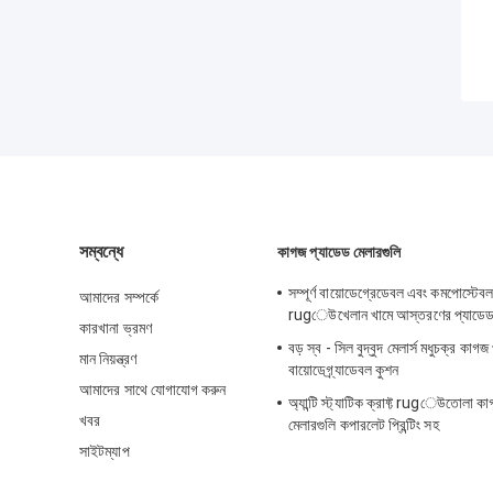
সম্বন্ধে
কাগজ প্যাডেড মেলারগুলি
সম্পূর্ণ বায়োডেগ্রেডেবল এবং কমপোস্টেবল ক্
আমাদের সম্পর্কে
rugেউখেলান খামে আস্তরণের প্যাডেড 
কারখানা ভ্রমণ
বড় স্ব - সিল বুদ্বুদ মেলার্স মধুচক্র কাগজ
মান নিয়ন্ত্রণ
বায়োডেগ্র্যাডেবল কুশন
আমাদের সাথে যোগাযোগ করুন
অ্যান্টি স্ট্যাটিক ক্রাফ্ট rugেউতোলা ক
খবর
মেলারগুলি কপারলেট প্রিন্টিং সহ
সাইটম্যাপ