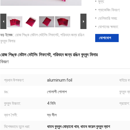
মূল্য:
প্যাকেজিং বিবরণ:
ডেলিভারি সময়:
যোগানের ক্ষমতা:
বড় ইমেজ :
রোজ পিঙ্ক মেটাল মেইলিং লিফলেট, পরিবহন জন্য রঙিন
যোগাযোগ
বুদ্বুদ মিলার
রোজ পিঙ্ক মেটাল মেইলিং লিফলেট, পরিবহন জন্য রঙিন বুদ্বুদ মিলার
বিবরণ
প্রধান উপকরণ:
aluminum foil
বাইরে বস
রঙ:
গোলাপী গোলাপ
বুদ্বুদ ব্
বুদ্বুদ উচ্চতা:
4 মিমি
প্রয়োগ:
ব্যাগ শৈলী:
স্ব সীল
বিশেষভাবে তুলে ধরা:
ধাতব বুদ্বুদ মোড়ানো খাম
,
ধাতব ফয়েল বুদ্বুদ ব্যাগ