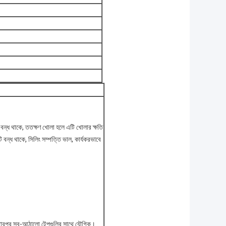
বন্ধ থাকে, ততক্ষণ খোলা হলে এটি খোলার ক্ষতি
ি বন্ধ থাকে, সিলিং সম্পত্তি ভাল, কার্যকরভাবে
রে, তারপর স্ব-আঠালো টেপগুলির সাথে যৌগিক।