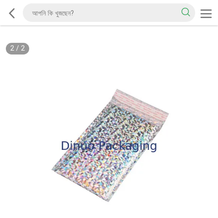
2
/
2