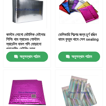
কাস্টম লোগো মেটালিক মেইলার
ডেলিভারি শিল্পের জন্য চূর্ণ রঙিন
শিপিং খাম প্যাডেড পোস্টাল
ধাতব বুদ্বুদ খামে সেল sealing
স্যাচেটস বাবল পলি মোড়ানো
প্যাকেজিং মেইলিং ব্যাগ
অনুসন্ধান পাঠান
অনুসন্ধান পাঠান
বাড়ি
পণ্য
ভিডিও