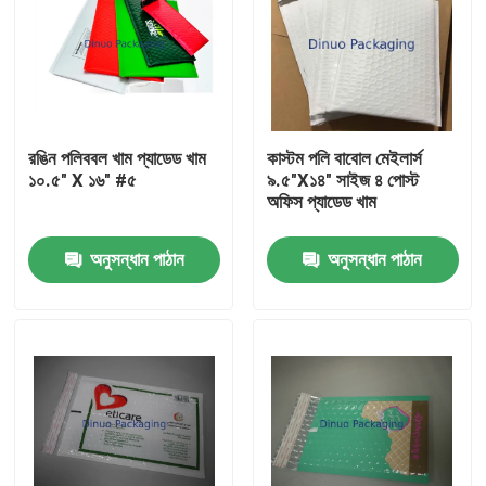
রঙিন পলিববল খাম প্যাডেড খাম
কাস্টম পলি বাবোল মেইলার্স
১০.৫" X ১৬" #৫
৯.৫"X১৪" সাইজ ৪ পোস্ট
অফিস প্যাডেড খাম
অনুসন্ধান পাঠান
অনুসন্ধান পাঠান
বাড়ি
পণ্য
ভিডিও