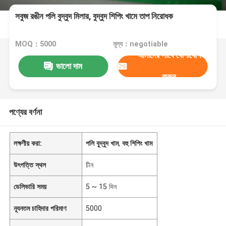
সবুজ রঙীন পলি বুদ্বুদ মিলার, বুদ্বুদ শিপিং খামে তাপ নিরোধক
MOQ：5000
মূল্য：negotiable
আমাদের সাথে যোগাযোগ
ভালো দাম
করুন
পণ্যের বর্ণনা
লক্ষণীয় করা:
পলি বুদ্বুদ খাম
,
বহু শিপিং খাম
উৎপত্তি স্থল
চীন
ডেলিভারি সময়
5 ~ 15 দিন
ন্যূনতম চাহিদার পরিমাণ
5000