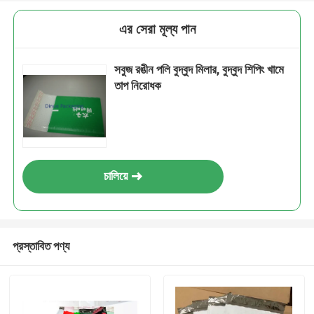
এর সেরা মূল্য পান
সবুজ রঙীন পলি বুদ্বুদ মিলার, বুদ্বুদ শিপিং খামে
তাপ নিরোধক
চালিয়ে
প্রস্তাবিত পণ্য