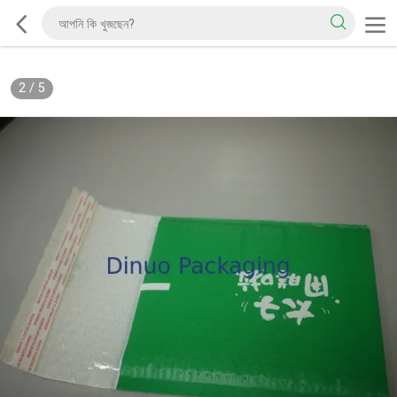
2
/
5