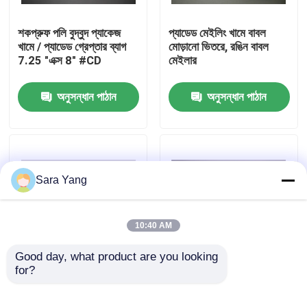
শকপ্রুফ পলি বুদ্বুদ প্যাকেজ
প্যাডেড মেইলিং খামে বাবল
আমাদের সম্পর্কে
খামে / প্যাডেড গ্রেপ্তার ব্যাগ
মোড়ানো ভিতরে, রঙিন বাবল
7.25 "এক্স 8" #CD
মেইলার
কারখানা ভ্রমণ
অনুসন্ধান পাঠান
অনুসন্ধান পাঠান
মান নিয়ন্ত্রণ
আমাদের সাথে যোগাযোগ করুন
Sara Yang
খবর
10:40 AM
মামলা
Good day, what product are you looking 
for?
অনলাইন শপিং / এক্সপ্রেস
কাস্টম মুদ্রিত পলি মেইলার খামে
ডেলিভারির জন্য হোয়াইট
প্যাডেড বুদ্বুদ ব্যাগ জলরোধী
বুদ্বুদ মেইলিং ব্যাগ
প্যাডেড বুদ্বুদ পলি মেলার
হালকা ওজন