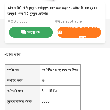
আকার 00 পলি বুদ্বুদ রেখাযুক্ত ব্যাগ এক্স এক্সেল ডেলিভারি ব্যবহারের
জন্য 5 এক্স 10 বুদ্বুদ মেইলার
MOQ：5000
মূল্য：negotiable
আমাদের সাথে যোগাযোগ
ভালো দাম
করুন
পণ্যের বর্ণনা
লক্ষণীয় করা:
বহু শিপিং খাম
,
প্যাডেড বহু মিলার
উৎপত্তি স্থল
চীন
ডেলিভারি সময়
5 ~ 15 দিন
ন্যূনতম চাহিদার পরিমাণ
5000