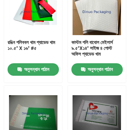
রঙিন পলিববল খাম প্যাডেড খাম
কাস্টম পলি বাবোল মেইলার্স
১০.৫" X ১৬" #৫
৯.৫"X১৪" সাইজ ৪ পোস্ট
অফিস প্যাডেড খাম
অনুসন্ধান পাঠান
অনুসন্ধান পাঠান
বাড়ি
পণ্য
ভিডিও