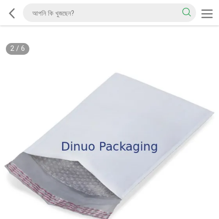
2
/
6