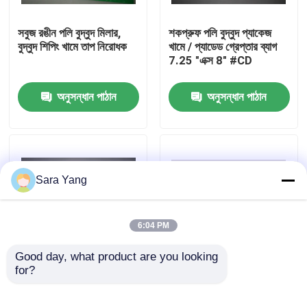
সবুজ রঙীন পলি বুদ্বুদ মিলার,
শকপ্রুফ পলি বুদ্বুদ প্যাকেজ
আমাদের সম্পর্কে
বুদ্বুদ শিপিং খামে তাপ নিরোধক
খামে / প্যাডেড গ্রেপ্তার ব্যাগ
7.25 "এক্স 8" #CD
কারখানা ভ্রমণ
অনুসন্ধান পাঠান
অনুসন্ধান পাঠান
মান নিয়ন্ত্রণ
আমাদের সাথে যোগাযোগ করুন
Sara Yang
খবর
6:04 PM
মামলা
Good day, what product are you looking 
for?
প্যাডেড মেইলিং খামে বাবল
অনলাইন শপিং / এক্সপ্রেস
মোড়ানো ভিতরে, রঙিন বাবল
ডেলিভারির জন্য হোয়াইট
বুদ্বুদ মেইলিং ব্যাগ
মেইলার
প্যাডেড বুদ্বুদ পলি মেলার