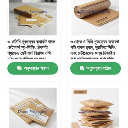
৩-৪মিমি পুরুত্বের ক্রাফট বাবল
৩ থেকে ৪ মিমি পুরুত্বের ক্রাফট
মেইলার্স স্ব-সিলিং টেকসই
পলি বাবল র‍্যাপ, সুরক্ষিত শিপিং
প্যাডেড মেইলার্স নিরাপদ নথি
এবং স্টোরেজের জন্য ডিজাইন
এবং পণ্য পরিবহনের জন্য
করা প্রতিরক্ষামূলক প্যাকেজিং
উপযুক্ত
উপাদান
অনুসন্ধান পাঠান
অনুসন্ধান পাঠান
বাড়ি
পণ্য
ভিডিও