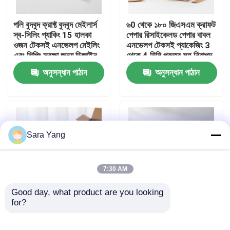
পলি বুদবুদ ক্রাফ্ট বুদবুদ মেইলার্স
৬0 থেকে ১৮০ জিএসএম ক্রাফট
আমাদের সম্পর্কে
স্ব-সিলিং প্যাকিং 15 হালকা
পেপার রিসাইকেলড পেপার বাবল
ওজন টেকসই এনভেলপ মেইলিং
এনভেলপ টেকসই প্যাকেজিং 3
এবং শিপিং সুরক্ষা জন্য ডিজাইন
থেকে 4 মিমি পুরুত্ব সহ নিরাপদ
কারখানা ভ্রমণ
করা
শিপিংয়ের জন্য উপযুক্ত
অনুসন্ধান পাঠান
অনুসন্ধান পাঠান
মান নিয়ন্ত্রণ
আমাদের সাথে যোগাযোগ করুন
Sara Yang
খবর
7:30 AM
মামলা
Good day, what product are you looking 
for?
৩ থেকে ৪ মিমি পুরুত্বের ক্রাফট
১৫টি স্ব-সিলিং প্যাডেড খামের
বাবল মেইলার, ভিতরে পলি বাবল
প্যাক, হালকা ওজনের বাবল
বুদ্বুদ মেইলিং ব্যাগ
সহ, শিপিংয়ের জন্য টেকসই
মেইলার, টেকসই প্রতিরক্ষামূলক