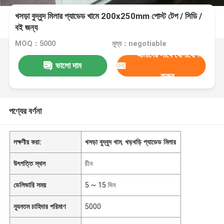
খসড়া বুদ্বুদ মিলার প্যাডেড খামে 200x250mm পোস্ট টেপ / সিডি /
বই জন্য
MOQ：5000
মূল্য：negotiable
আমাদের সাথে যোগাযোগ
ভালো দাম
করুন
পণ্যের বর্ণনা
লক্ষণীয় করা:
খসড়া বুদ্বুদ খাম
,
খড়খড়ি প্যাডেড মিলার
উৎপত্তি স্থল
চীন
ডেলিভারি সময়
5 ~ 15 দিন
ন্যূনতম চাহিদার পরিমাণ
5000