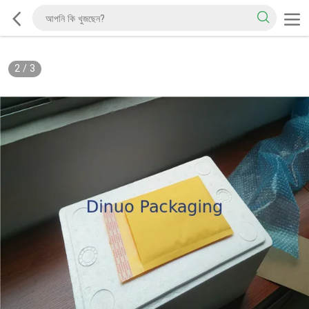
2
/
3