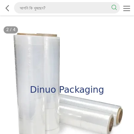
2
/
4