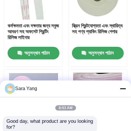
আমাদের সম্পর্কে
কর্মক্ষমতা এবং দক্ষতার জন্য সবুজ
স্ক্রিন প্রিন্টযোগ্যতা এবং স্থায়িত্ব
আবরণ সহ অফসেট প্রিন্টিং
সহ পণ্য প্যাকিং রিলিজ পেপার
কারখানা ভ্রমণ
রিলিজ লাইনার
অনুসন্ধান পাঠান
অনুসন্ধান পাঠান
মান নিয়ন্ত্রণ
আমাদের সাথে যোগাযোগ করুন
Sara Yang
খবর
8:53 AM
মামলা
Good day, what product are you looking 
for?
বুদ্বুদ মেইলিং ব্যাগ
গ্লাসিন ডাবল সাইডেড
উচ্চ প্রসার্য শক্তি রিলিজ লাইনার