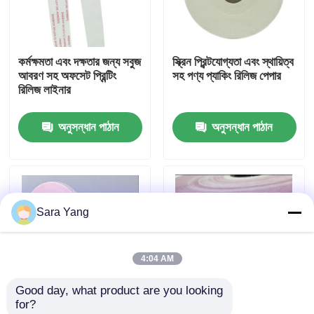
আমাদের সম্পর্কে
কর্মক্ষমতা এবং দক্ষতার জন্য সবুজ
স্ক্রিন প্রিন্টযোগ্যতা এবং স্থায়িত্ব
আবরণ সহ অফসেট প্রিন্টিং
সহ পণ্য প্যাকিং রিলিজ পেপার
কারখানা ভ্রমণ
রিলিজ লাইনার
অনুসন্ধান পাঠান
অনুসন্ধান পাঠান
মান নিয়ন্ত্রণ
আমাদের সাথে যোগাযোগ করুন
Sara Yang
খবর
4:04 AM
মামলা
Good day, what product are you looking 
for?
বুদ্বুদ মেইলিং ব্যাগ
গ্লাসিন ডাবল সাইডেড
উচ্চ প্রসার্য শক্তি রিলিজ লাইনার