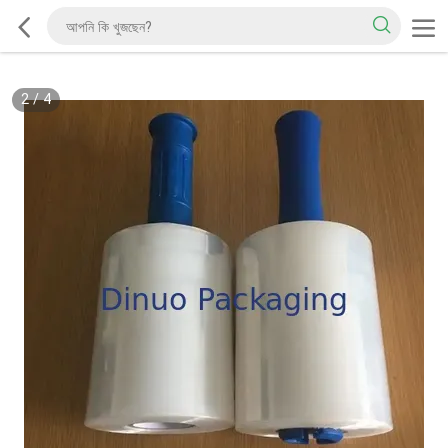
2
/
4