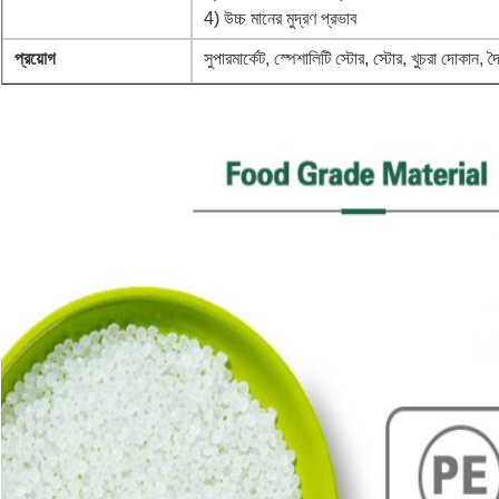
4) উচ্চ মানের মুদ্রণ প্রভাব
প্রয়োগ
সুপারমার্কেট, স্পেশালিটি স্টোর, স্টোর, খুচরা দোকান,