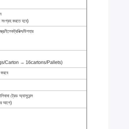
ন
ফি সংগ্রহ করতে হবে)
্ত্র/ইলেকট্রনিক্স/উপহার
gs/Carton → 16cartons/Pallets)
 করবে
বাবা ট্রেড অ্যাসুরেন্স
ের আগে)