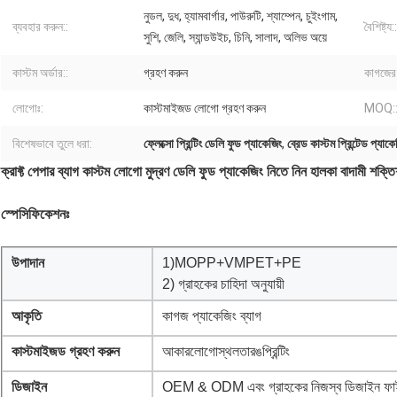
নুডল, দুধ, হ্যামবার্গার, পাউরুটি, শ্যাম্পেন, চুইংগাম,
ব্যবহার করুন::
বৈশিষ্ট্য::
সুশি, জেলি, স্যান্ডউইচ, চিনি, সালাদ, অলিভ অয়ে
কাস্টম অর্ডার::
গ্রহণ করুন
কাগজের 
লোগোঃ:
কাস্টমাইজড লোগো গ্রহণ করুন
MOQ:
বিশেষভাবে তুলে ধরা:
ফ্লেক্সো প্রিন্টিং ডেলি ফুড প্যাকেজিং
,
ব্রেড কাস্টম প্রিন্টেড প্যাকে
ক্রাফ্ট পেপার ব্যাগ কাস্টম লোগো মুদ্রণ ডেলি ফুড প্যাকেজিং নিতে নিন হালকা বাদামী শক্তিশ
স্পেসিফিকেশনঃ
উপাদান
1)MOPP+VMPET+PE
2) গ্রাহকের চাহিদা অনুযায়ী
আকৃতি
কাগজ প্যাকেজিং ব্যাগ
কাস্টমাইজড গ্রহণ করুন
আকারলোগোস্থলতারঙপ্রিন্টিং
ডিজাইন
OEM & ODM এবং গ্রাহকের নিজস্ব ডিজাইন ফাই