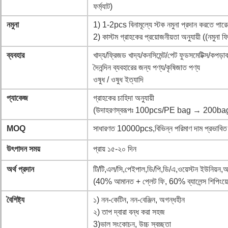
ফর্ম্যাট)
নমুনা
1) 1-2pcs বিনামূল্যে স্টক নমুনা প্রদান করতে পারে
2) কাস্টম গ্রাহকের প্রয়োজনীয়তা অনুযায়ী ((নমুনা 
ব্যবহার
খাদ্য/ফ্রিজড খাদ্য/কনসিমেন্ট/পেট ফুডসমেটিক্স/কপড়াবস
দৈনন্দিন ব্যবহারের জন্য পণ্য/কৃষিজাত পণ্য
ওষুধ / ওষুধ ইত্যাদি
প্যাকেজ
গ্রাহকের চাহিদা অনুযায়ী
(উদাহরণস্বরূপঃ 100pcs/PE bag → 200ba
MOQ
সাধারণত 10000pcs,বিভিন্ন পরিমাণ দাম প্রভাবিত
উৎপাদন সময়
প্রায় ১৫-২০ দিন
অর্থ প্রদান
টি/টি,এল/সি,পেইপাল,ডি/পি,ডি/এ,ওয়েস্টন ইউনিয়ন,আলি
(40% আমানত + প্লেট ফি, 60% ব্যালেন্স শিপিংয়
বৈশিষ্ট্য
১) নন-কেটিন, নন-বেঞ্জিন, অগন্ধহীন
২) তাপ দ্বারা বন্ধ করা সহজ
3)ভাল সংকোচন, উচ্চ স্বচ্ছতা