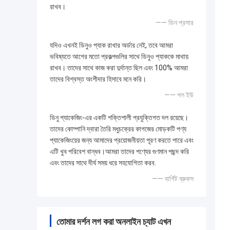
রাখব।
—— ডিন প্রসার
যদিও এখনই ডিনুও প্যাক রাখার অর্ডার নেই, তবে আমরা
ভবিষ্যতে আগের মতো প্রকল্পগুলির সাথে ডিনুও প্যাককে মাথায়
রাখব। তাদের সাথে কাজ করা দুর্দান্ত ছিল এবং 100% আমরা
তাদের বিশ্বস্ত অংশীদার হিসাবে মনে করি।
—— পল ইউ
ডিনু প্যাকেজিং-এর একটি শক্তিশালী প্রযুক্তিগত দল রয়েছে।
তাদের কোম্পানি দ্বারা তৈরি মধুচক্রের কাগজের মোড়কটি পণ্য
প্যাকেজিংয়ের জন্য আমাদের প্রয়োজনীয়তা পূরণ করতে পারে এবং
এটি খুব পরিবেশ বান্ধব।আমরা তাদের পণ্যের গুণমান পছন্দ করি
এবং তাদের সাথে দীর্ঘ সময় ধরে সহযোগিতা করব.
—— বার্গিট ব্রুকস
তোমার দর্শন লগ করা অনলাইন চ্যাট এখন