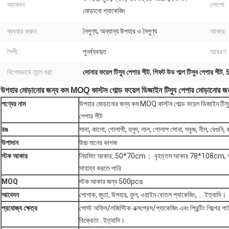
আবেদন:
লোগো:
মোড়ানো প্যাকেজিং
ব্যবহার করুন:
নৈপুণ্য, অন্যান্য উপহার ও নৈপুণ্য
আকার:
শৈলী:
পুনর্ব্যবহৃত
আবরণ:
বিশেষভাবে তুলে ধরা:
সোনার ফয়েল টিস্যু পেপার শীট
,
গিফট উড পাল্প টিস্যু পেপার শীট
,
5
উপহার মোড়ানোর জন্য কম MOQ কাস্টম গোল্ড ফয়েল ডিজাইন টিস্যু পেপার মোড়ানোর জন্য
পণ্যের নাম
উপহার মোড়ানোর জন্য কম MOQ কাস্টম গোল্ড ফয়েল ডিজাইন টিস্যু
পেপার শীট
রঙ
সাদা, কালো, গোলাপী, হলুদ, লাল, গোলাপ সোনা, সবুজ, নীল, বেগুনি, বাদ
উপাদান
উচ্চ মানের কাগজ
স্টক আকার
নিয়মিত আকার: 50*70cm； বৃহত্তম আকার 78*108cm, আমর
সাহায্য করতে পারি
MOQ
স্টক আকার জন্য 500pcs
আবেদন
পোশাক, জুতা, উপহার, ফুল, ওয়াইন বোতল প্যাকেজিং, ... ইত্যাদি।
প্রযোজ্য ক্ষেত্র
পোস্ট অফিস/লজিস্টিক এক্সপ্রেস/প্যাকেজিং এবং প্রিন্টিং শিল্পের
বিক্রেতা...ইত্যাদি।