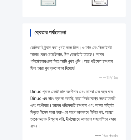
ক্রেতার পর্যালোচনা
ডেলিভারি ট্র্যাক করা খুবই সহজ ছিল। গুণমান এবং ডিজাইনটা
আমার যেমন চেয়েছিলাম, ঠিক তেমনটাই হয়েছে। আমার
পলিমেইলারগুলো নিয়ে আমি খুবই খুশি। আর পরিষেবা চমৎকার
ছিল, তারা খুব দ্রুত সাড়া দিয়েছে!
—— টনি কিম
Dinuo প্যাক একটি ভাল অংশীদার এবং আমরা এত বছর ধরে
Dinuo এর সাথে ব্যবসা করেছি, তারা নির্ভরযোগ্য সরবরাহকারী
এবং অংশীদার। তাদের পরিষেবাটি চমৎকার এবং আমরা সত্যিই
দিনুতে মিসেস সারা ইয়াং-এর সাথে ভালভাবে মিলিত হই, আমরা
তাকে অনেক বিশ্বাস করি, দীর্ঘমেয়াদে আমাদের সহযোগিতা বজায়
রাখব।
—— ডিন প্রসার