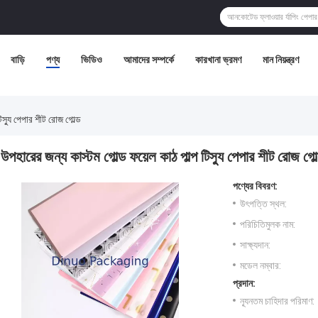
বাড়ি
পণ্য
ভিডিও
আমাদের সম্পর্কে
কারখানা ভ্রমণ
মান নিয়ন্ত্রণ
টিস্যু পেপার শীট রোজ গোল্ড
উপহারের জন্য কাস্টম গোল্ড ফয়েল কাঠ পাল্প টিস্যু পেপার শীট রোজ গোল
পণ্যের বিবরণ:
উৎপত্তি স্থল:
পরিচিতিমুলক নাম:
সাক্ষ্যদান:
মডেল নম্বার:
প্রদান:
ন্যূনতম চাহিদার পরিমাণ: