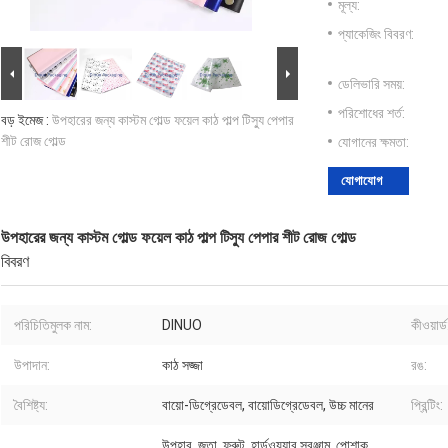
মূল্য:
প্যাকেজিং বিবরণ:
ডেলিভারি সময়:
পরিশোধের শর্ত:
বড় ইমেজ :
উপহারের জন্য কাস্টম গোল্ড ফয়েল কাঠ পাল্প টিস্যু পেপার
শীট রোজ গোল্ড
যোগানের ক্ষমতা:
যোগাযোগ
উপহারের জন্য কাস্টম গোল্ড ফয়েল কাঠ পাল্প টিস্যু পেপার শীট রোজ গোল্ড
বিবরণ
পরিচিতিমুলক নাম:
DINUO
কীওয়ার্ড
উপাদান:
কাঠ সজ্জা
রঙ:
বৈশিষ্ট্য:
বায়ো-ডিগ্রেডেবল, বায়োডিগ্রেডেবল, উচ্চ মানের
প্রিন্টিং:
উপহার, জুতা, ফ্রুট, হার্ডওয়্যার সরঞ্জাম, পোশাক