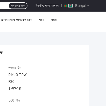
উদ্ধৃতির জন্য আবেদন
|
Bengali
অনুসন্ধান করুন
আমাদের সাথে যোগাযোগ করুন
খবর
মামলা
্ড
গুয়াংডং, চীন
DINUO-TPW
FSC
TPW-18
500 পিসি