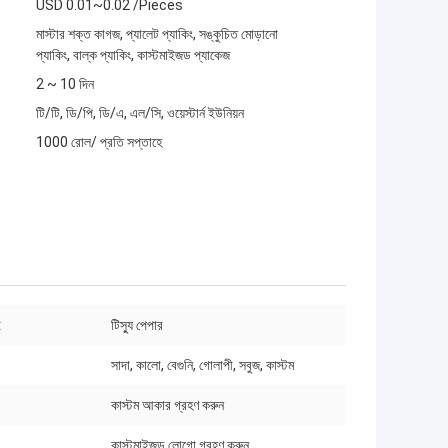
USD 0.01~0.02 /Pieces
মাস্টার শক্ত কাগজ, প্যালেট প্যাকিং, সঙ্কুচিত মোড়ানো
প্যাকিং, বাল্ক প্যাকিং, কাস্টমাইজড প্যাকেজ
2 ~ 10 দিন
টি/টি, ডি/পি, ডি/এ, এল/সি, ওয়েস্টার্ন ইউনিয়ন
1000 রোল/ প্রতি সপ্তাহে
:
টিস্যু পেপার
সাদা, কালো, বেগুনি, গোলাপী, সবুজ, কাস্টম
কাস্টম আকার গ্রহণ করুন
কাস্টমাইজড লোগো গ্রহণ করুন