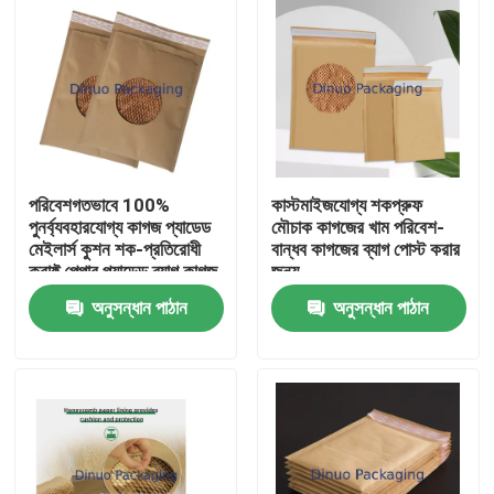
পরিবেশগতভাবে 100%
কাস্টমাইজযোগ্য শকপ্রুফ
পুনর্ব্যবহারযোগ্য কাগজ প্যাডেড
মৌচাক কাগজের খাম পরিবেশ-
মেইলার্স কুশন শক-প্রতিরোধী
বান্ধব কাগজের ব্যাগ পোস্ট করার
ক্রাফ্ট পেপার প্যাডেড ব্যাগ কাগজ
জন্য
প্যাকেজিং
অনুসন্ধান পাঠান
অনুসন্ধান পাঠান
বাড়ি
পণ্য
ভিডিও