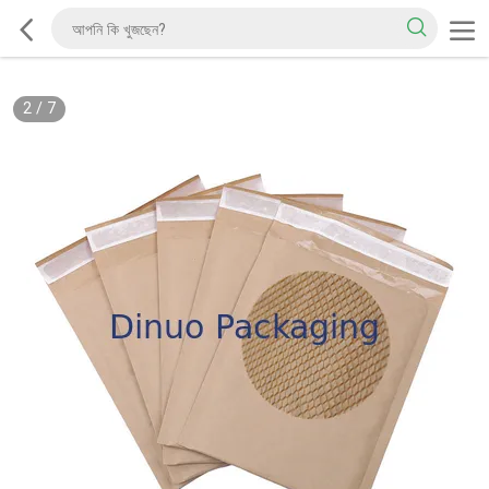
2
/
7