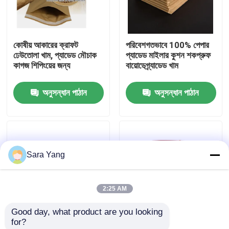
আমাদের সম্পর্কে
কোষীয় আকারের ক্রাফট
পরিবেশগতভাবে 100% পেপার
ঢেউতোলা খাম, প্যাডেড মৌচাক
প্যাডেড মাইলার কুশন শকপ্রুফ
কারখানা ভ্রমণ
কাগজ শিপিংয়ের জন্য
বায়োডেগ্র্যাডেড খাম
অনুসন্ধান পাঠান
অনুসন্ধান পাঠান
মান নিয়ন্ত্রণ
আমাদের সাথে যোগাযোগ করুন
Sara Yang
খবর
2:25 AM
মামলা
Good day, what product are you looking 
for?
বুদ্বুদ মেইলিং ব্যাগ
কাস্টম কম্পোস্টেবল মধুচক্র
কাস্টম রেড সেল্ফ সিলিং পেপার