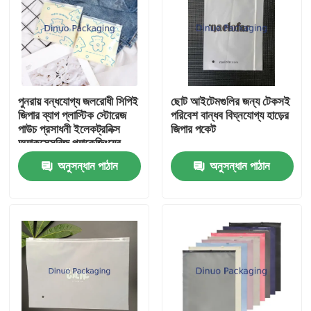
পুনরায় বন্ধযোগ্য জলরোধী সিপিই
ছোট আইটেমগুলির জন্য টেকসই
জিপার ব্যাগ প্লাস্টিক স্টোরেজ
পরিবেশ বান্ধব বিঘ্নযোগ্য হাড়ের
পাউচ প্রসাধনী ইলেকট্রনিক্স
জিপার পকেট
অ্যাকসেসরিজ প্যাকেজিংয়ের
জন্য
অনুসন্ধান পাঠান
অনুসন্ধান পাঠান
বাড়ি
পণ্য
ভিডিও