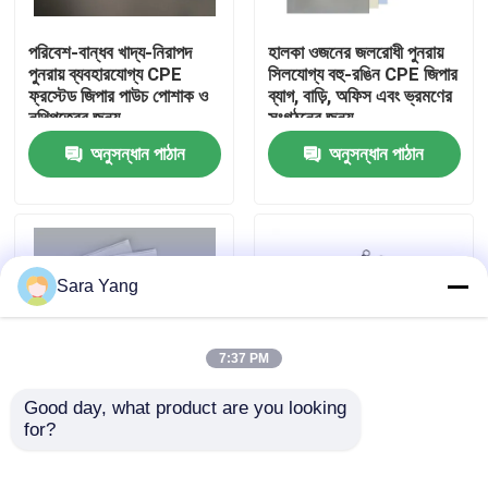
পরিবেশ-বান্ধব খাদ্য-নিরাপদ
হালকা ওজনের জলরোধী পুনরায়
আমাদের সম্পর্কে
পুনরায় ব্যবহারযোগ্য CPE
সিলযোগ্য বহু-রঙিন CPE জিপার
ফ্রস্টেড জিপার পাউচ পোশাক ও
ব্যাগ, বাড়ি, অফিস এবং ভ্রমণের
নথিপত্রের জন্য
সংগঠনের জন্য
কারখানা ভ্রমণ
অনুসন্ধান পাঠান
অনুসন্ধান পাঠান
মান নিয়ন্ত্রণ
আমাদের সাথে যোগাযোগ করুন
Sara Yang
খবর
7:37 PM
মামলা
Good day, what product are you looking 
for?
কাস্টম সি পি ই ফ্রস্টেড জিপার
কাস্টম মুদ্রিত লোগো সিপিই
প্যাকেজিং ব্যাগ প্লাস্টিক ক্লিয়ার
প্লাস্টিক স্লাইডার জিপার ব্যাগ
বুদ্বুদ মেইলিং ব্যাগ
জিপ ব্যাগ