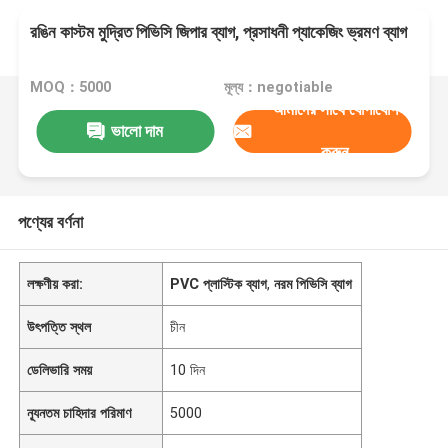
রঙিন কাস্টম মুদ্রিত পিভিসি জিপার ব্যাগ, প্রসাধনী প্যাকেজিং ভ্রমণ ব্যাগ
MOQ：5000
মূল্য：negotiable
আমাদের সাথে যোগাযোগ
ভালো দাম
করুন
পণ্যের বর্ণনা
লক্ষণীয় করা:
PVC প্লাস্টিক ব্যাগ
,
নরম পিভিসি ব্যাগ
উৎপত্তি স্থল
চীন
ডেলিভারি সময়
10 দিন
ন্যূনতম চাহিদার পরিমাণ
5000