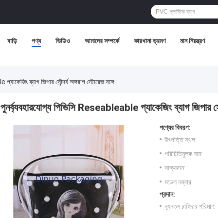
বাড়ি
পণ্য
ভিডিও
আমাদের সম্পর্কে
কারখানা ভ্রমণ
মান নিয়ন্ত্রণ
্যাকেজিং ব্যাগ জিপার সৌন্দর্য অঙ্গরাগ স্টোরেজ সঙ্গে
পুনর্ব্যবহারযোগ্য পিভিসি Reseableable প্যাকেজিং ব্যাগ জিপার সৌন্দ
পণ্যের বিবরণ:
উৎপত্তি স্থল:
পরিচিতিমুলক নাম:
সাক্ষ্যদান:
মডেল নম্বার:
প্রদান:
ন্যূনতম চাহিদার পরিমাণ: