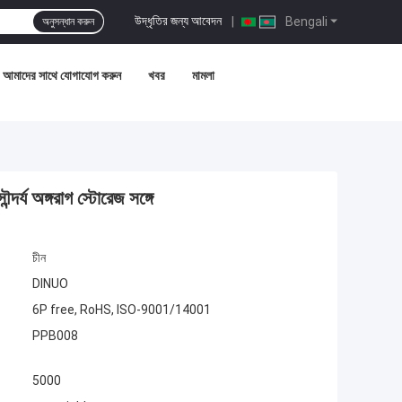
উদ্ধৃতির জন্য আবেদন
|
Bengali
অনুসন্ধান করুন
আমাদের সাথে যোগাযোগ করুন
খবর
মামলা
র্য অঙ্গরাগ স্টোরেজ সঙ্গে
চীন
DINUO
6P free, RoHS, ISO-9001/14001
PPB008
5000