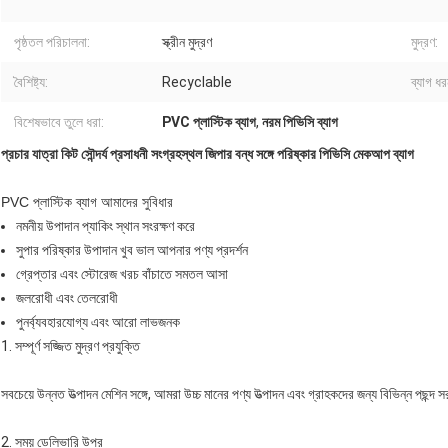
পৃষ্ঠতল পরিচালনা:
স্ক্রীন মুদ্রণ
মুদ্রণ:
বৈশিষ্ট্য:
Recyclable
ব্যাগ ধর
বিশেষভাবে তুলে ধরা:
PVC প্লাস্টিক ব্যাগ
,
নরম পিভিসি ব্যাগ
প্রচার যাত্রা কিট সৌন্দর্য প্রসাধনী সংগ্রহস্থল জিপার বন্ধ সঙ্গে পরিষ্কার পিভিসি মেকআপ ব্যাগ
PVC প্লাস্টিক ব্যাগ আমাদের সুবিধার
নমনীয় উপাদান প্যাকিং স্থান সংরক্ষণ করে
সুপার পরিষ্কার উপাদান খুব ভাল আপনার পণ্য প্রদর্শন
গ্রেপ্তার এবং স্টোরেজ খরচ বাঁচাতে সমতল আসা
জলরোধী এবং তেলরোধী
পুনর্ব্যবহারযোগ্য এবং আরো লাভজনক
1. সম্পূর্ণ সজ্জিত মুদ্রণ প্রযুক্তি
সবচেয়ে উন্নত উত্পাদন মেশিন সঙ্গে, আমরা উচ্চ মানের পণ্য উত্পাদন এবং গ্রাহকদের জন্য বিভিন্ন পছন্
2. সময় ডেলিভারি উপর