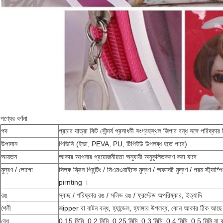
পণ্যের বর্ণনা
পদ
প্রচার যাত্রা কিট সৌন্দর্য প্রসাধনী সংগ্রহস্থল
জিপার বন্ধ সঙ্গে
পরিষ্কার 
উপাদান
পিভিসি (ইভা, PEVA, PU, ​​টিপিইউ উপলব্ধ হতে পারে)
আয়তন
আকার আপনার প্রয়োজনীয়তা অনুযায়ী অনুকূলিতকরণ করা যাবে
মুদ্রণ / লোগো
সিল্ক স্ক্রিন প্রিন্টিং / সিএমওয়াইকে মুদ্রণ / অফসেট মুদ্রণ / গরম স্ট্যাম
pirnting
।
রঙ
স্বচ্ছ / পরিষ্কার রঙ / সলিড রঙ / ফ্রস্টেড অপরিষ্কার, ইত্যাদি
শৈলী
জipper বা বাটন বন্ধ, হ্যান্ডেল,
হ্যাঙ্গার উপলব্ধ,
কোন আকার ঠিক আছ
বেধ
0.15 মিমি, 0.2 মিমি, 0.25 মিমি, 0.3 মিমি, 0.4 মিমি, 0.5 মিমি বা