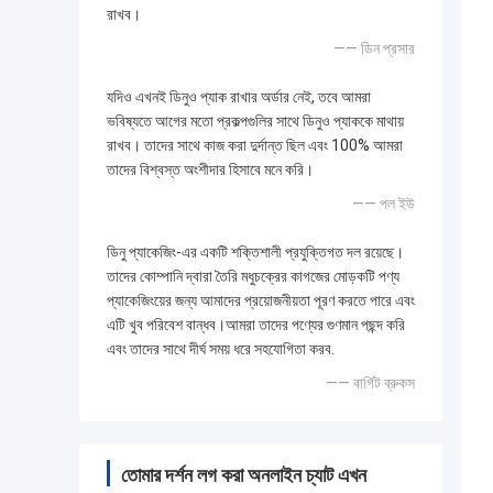
রাখব।
—— ডিন প্রসার
যদিও এখনই ডিনুও প্যাক রাখার অর্ডার নেই, তবে আমরা
ভবিষ্যতে আগের মতো প্রকল্পগুলির সাথে ডিনুও প্যাককে মাথায়
রাখব। তাদের সাথে কাজ করা দুর্দান্ত ছিল এবং 100% আমরা
তাদের বিশ্বস্ত অংশীদার হিসাবে মনে করি।
—— পল ইউ
ডিনু প্যাকেজিং-এর একটি শক্তিশালী প্রযুক্তিগত দল রয়েছে।
তাদের কোম্পানি দ্বারা তৈরি মধুচক্রের কাগজের মোড়কটি পণ্য
প্যাকেজিংয়ের জন্য আমাদের প্রয়োজনীয়তা পূরণ করতে পারে এবং
এটি খুব পরিবেশ বান্ধব।আমরা তাদের পণ্যের গুণমান পছন্দ করি
এবং তাদের সাথে দীর্ঘ সময় ধরে সহযোগিতা করব.
—— বার্গিট ব্রুকস
তোমার দর্শন লগ করা অনলাইন চ্যাট এখন