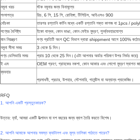
নমুনা খরচ
স্টক নমুনার জন্য বিনামূল্যে
শংসাপত্র
রিচ, 6 পি, 15 পি, রোহিঙ্গা, টিপিচিস, আইএসও 900
বোঁচকা
তারপর রপ্তানি কার্টন মধ্যে একটি রপ্তানি শক্ত কাগজ বা 1pcs / poly
পণ্যের বৈশিষ্ট্য
ইকো বান্ধব,
কোন ভাঙা,
কোন ফেইড মুদ্রণ,
পুনর্ব্যবহারযোগ্য
মান নিয়ন্ত্রণ
পণ্য প্রতিটি অংশ
QC বিভাগ দ্বারা
shippment আগে 100% কঠোরভাব
নমুনা সীসা সময়
3 থেকে 5 দিন।
পণ্য ডেলিভারি সময়
প্রায় 10 থেকে 25 দিন।
(এটা আপনার অর্ডার পরিমাণ উপর নির্ভর করে)
ই এম
OEM গ্রহণ, গ্রাহকের নকশা, কোন আকার এবং লোগো মুদ্রণ স্বাগত জ
ব্যবহার
প্রসাধনী, প্রচার,
উপহার,
স্টেশনারি,
গার্মেন্টস বা অন্যান্য প্যাকেজিং।
RFQ
1. আপনি একটি প্রস্তুতকারক?
উত্তর: হ্যাঁ, আমরা একটি উত্পাদন যা দশ বছরের জন্য ব্যাগ তৈরি করতে বিশেষ।
2. আপনি আমাকে আপনার সমস্ত ক্যাটালগ এবং মূল্য তালিকা পাঠাতে পারেন?