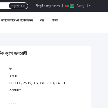
উদ্ধৃতির জন্য আবেদন
|
Bengali
অনুসন্ধান করুন
আমাদের সাথে যোগাযোগ করুন
খবর
মামলা
টিক ব্যাগ জলরোধী
চীন
DINUO
IECC, CE/RoHS, FDA, ISO-9001/14001
PPB002
5000