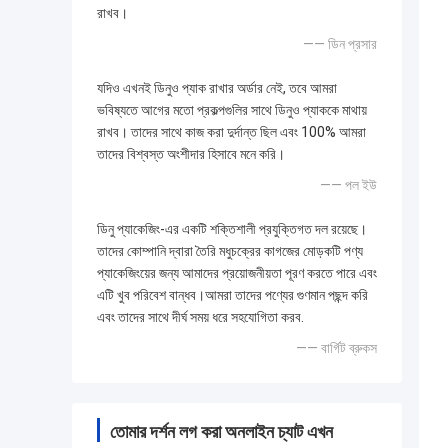
রাখব।
—— ডিন প্রসার
যদিও এখনই ডিনুও প্যাক রাখার অর্ডার নেই, তবে আমরা
ভবিষ্যতে আগের মতো প্রকল্পগুলির সাথে ডিনুও প্যাককে মাথায়
রাখব। তাদের সাথে কাজ করা দুর্দান্ত ছিল এবং 100% আমরা
তাদের বিশ্বস্ত অংশীদার হিসাবে মনে করি।
—— পল ইউ
ডিনু প্যাকেজিং-এর একটি শক্তিশালী প্রযুক্তিগত দল রয়েছে।
তাদের কোম্পানি দ্বারা তৈরি মধুচক্রের কাগজের মোড়কটি পণ্য
প্যাকেজিংয়ের জন্য আমাদের প্রয়োজনীয়তা পূরণ করতে পারে এবং
এটি খুব পরিবেশ বান্ধব।আমরা তাদের পণ্যের গুণমান পছন্দ করি
এবং তাদের সাথে দীর্ঘ সময় ধরে সহযোগিতা করব.
—— বার্গিট ব্রুকস
তোমার দর্শন লগ করা অনলাইন চ্যাট এখন