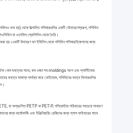
িনও বলা হয়) থেকে উত্পাদিত পলিমারগুলির একটি।উদাহরণস্বরূপ, পলিথিন
িওলিফিন যা ওলেফিন প্রোপিলিন থেকে তৈরি।
ৈরি করা হয়।একটি উদাহরণ হল ইথিলিন থেকে পলিথিন পলিমারাইজেশনের জন্য
্টিক।কম ঘনত্বের সাথে, কম ওজন সহ moldings অংশ এবং প্লাস্টিকের
 তাদের ঘনত্বে সামান্য পার্থক্য করে।যাইহোক, পলিথিনের ঘনত্ব ফিলারগুলির
িল।
TE, বা অপ্রচলিত PETP বা PET-P, পলিয়েস্টার পরিবারের সবচেয়ে সাধারণ
নের জন্য থার্মোফর্মিং এবং ইঞ্জিনিয়ারিং রেজিনের জন্য গ্লাস ফাইবারের সাথে