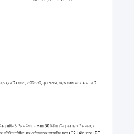
যবহৃত হয়.এটির সস্তা, লাইটওয়েট, বৃহৎ ক্ষমতা, সহজে সঞ্চয় করার কারণে এটি
ক।বার্ষিক বৈশ্বিক উৎপাদন প্রায় 80 মিলিয়ন টন।এর প্রাথমিক ব্যবহার
ক ধরণের পলিথিন পরিচিত, যার বেশিরভাগের রাসায়নিক সূত্র (C2H4)n থাকে।PE