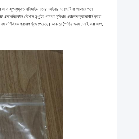
বা আধা-সুগন্ধযুক্ত পলিমাইড।তারা ফাইবার, ছায়াছবি বা আকারে গলে
সপেরিমেন্টাল স্টেশনে ডুপন্টের গবেষণা সুবিধার ওয়ালেস ক্যারোথার্স দ্বারা
গ্য বাণিজ্যিক প্রয়োগ খুঁজে পেয়েছে। আকারে (গাড়ির জন্য ঢালাই করা অংশ,