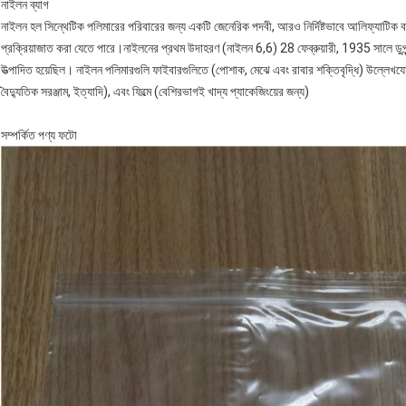
নাইলন ব্যাগ
নাইলন হল সিন্থেটিক পলিমারের পরিবারের জন্য একটি জেনেরিক পদবী, আরও নির্দিষ্টভাবে আলিফ্যাটিক 
প্রক্রিয়াজাত করা যেতে পারে।নাইলনের প্রথম উদাহরণ (নাইলন 6,6) 28 ফেব্রুয়ারী, 1935 সালে ডুপন্ট এক্
উত্পাদিত হয়েছিল। নাইলন পলিমারগুলি ফাইবারগুলিতে (পোশাক, মেঝে এবং রাবার শক্তিবৃদ্ধি) উল্লেখযো
বৈদ্যুতিক সরঞ্জাম, ইত্যাদি), এবং ফিল্মে (বেশিরভাগই খাদ্য প্যাকেজিংয়ের জন্য)
সম্পর্কিত পণ্য ফটো