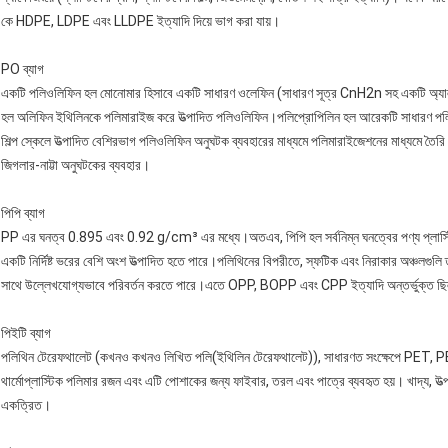
কে HDPE, LDPE এবং LLDPE ইত্যাদি দিয়ে ভাগ করা যায়।
PO ব্যাগ
একটি পলিওলিফিন হল মোনোমার হিসাবে একটি সাধারণ ওলেফিন (সাধারণ সূত্র CnH2n সহ একটি অ্যালক
হল অলিফিন ইথিলিনকে পলিমারাইজ করে উত্পাদিত পলিওলিফিন।পলিপ্রোপিলিন হল আরেকটি সাধারণ পল
শিল্প স্কেলে উত্পাদিত বেশিরভাগ পলিওলিফিন অনুঘটক ব্যবহারের মাধ্যমে পলিমারাইজেশনের মাধ্যমে ত
জিগলার-নাট্টা অনুঘটকের ব্যবহার।
পিপি ব্যাগ
PP এর ঘনত্ব 0.895 এবং 0.92 g/cm³ এর মধ্যে।অতএব, পিপি হল সর্বনিম্ন ঘনত্বের পণ্য প্লাস
একটি নির্দিষ্ট ভরের বেশি অংশ উত্পাদিত হতে পারে।পলিথিনের বিপরীতে, স্ফটিক এবং নিরাকার অঞ্চলগুলি
সাথে উল্লেখযোগ্যভাবে পরিবর্তন করতে পারে।এতে OPP, BOPP এবং CPP ইত্যাদি অন্তর্ভুক্ত ছ
পিইটি ব্যাগ
পলিথিন টেরেফথালেট (কখনও কখনও লিখিত পলি(ইথিলিন টেরেফথালেট)), সাধারণত সংক্ষেপে PET, PE
থার্মোপ্লাস্টিক পলিমার রজন এবং এটি পোশাকের জন্য ফাইবার, তরল এবং পাত্রে ব্যবহৃত হয়। খাদ্য, উত্পাদ
একত্রিত।