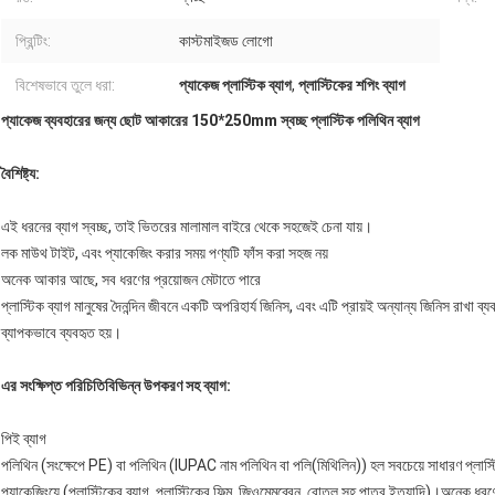
প্রিন্টিং:
কাস্টমাইজড লোগো
বিশেষভাবে তুলে ধরা:
প্যাকেজ প্লাস্টিক ব্যাগ
,
প্লাস্টিকের শপিং ব্যাগ
প্যাকেজ ব্যবহারের জন্য ছোট আকারের 150*250mm স্বচ্ছ প্লাস্টিক পলিথিন ব্যাগ
বৈশিষ্ট্য:
এই ধরনের ব্যাগ স্বচ্ছ, তাই ভিতরের মালামাল বাইরে থেকে সহজেই চেনা যায়।
লক মাউথ টাইট, এবং প্যাকেজিং করার সময় পণ্যটি ফাঁস করা সহজ নয়
অনেক আকার আছে, সব ধরণের প্রয়োজন মেটাতে পারে
প্লাস্টিক ব্যাগ মানুষের দৈনন্দিন জীবনে একটি অপরিহার্য জিনিস, এবং এটি প্রায়ই অন্যান্য জিনিস রাখা ব্
ব্যাপকভাবে ব্যবহৃত হয়।
এর সংক্ষিপ্ত পরিচিতি
বিভিন্ন উপকরণ সহ ব্যাগ:
পিই ব্যাগ
পলিথিন (সংক্ষেপে PE) বা পলিথিন (IUPAC নাম পলিথিন বা পলি(মিথিলিন)) হল সবচেয়ে সাধারণ প্লাস্টি
প্যাকেজিংয়ে (প্লাস্টিকের ব্যাগ, প্লাস্টিকের ফিল্ম, জিওমেমব্রেন, বোতল সহ পাত্র ইত্যাদি)।অনে