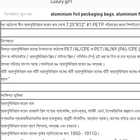
Luxury gift
বিশেষভাবে তুলে ধরা:
aluminium foil packaging bags
,
aluminium f
স্ব আঠালো সীল অ্যালুমিনিয়াম ফয়েল খাম সোনা 7.25"X12" #1 PETP পরিবারের জন্য নিষ্পত্তিয
বিশেষত্ব
বিশুদ্ধ অ্যালুমিনিয়াম খামের উপাদানের কাঠামো PET/AL/CPE বা PET/AL/NY (PA) /CPE (পলিয়েস
টেপ বা পলিয়েস্টার / অ্যালুমিনিয়াম ফিল্ম / নাইলন ফিল্ম / পলিথিন টেপ) দুই ধরণের তিন বা চার স্তরের
হালকা পরিহার ফাংশন আছে।সামগ্রিক রঙ অ্যালুমিনিয়াম ফয়েল রঙ অস্বচ্ছ।
খাঁটি অ্যালুমিনিয়াম খাম খাঁটি অ্যালুমিনিয়াম খামের খাঁটি অ্যালুমিনিয়াম খামের খাঁটি অ্যালুমিনিয়াম খামের 
ব্যাগ "
সংক্ষিপ্ত ভূমিকা
অ্যালুমিনিয়াম ফয়েল খাম
অ্যালুমিনিয়াম ফয়েল খামগুলি শিল্প পণ্যের প্যাকেজিং, হার্ডওয়্যার, সার্কিট বোর্ড, ইলেকট্রনিক যন্ত্রাংশ
পণ্যগুলির প্রয়োজনীয়তাগুলির জন্য ভ্যাকুয়াম, অ্যান্টি-স্ট্যাটিক, আর্দ্রতা প্রমাণ, আলোর বাইরে রেখ
অ্যালুমিনিয়াম ফয়েল ব্যাগ স্লিভার, অস্বচ্ছ এবং চকচকে।
অ্যালুমিনিয়াম ফয়েল খামের পৃষ্ঠের প্রতিরোধের মান: 105Ω - 1011Ω।