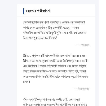
ক্রেতার পর্যালোচনা
ডেলিভারি ট্র্যাক করা খুবই সহজ ছিল। গুণমান এবং ডিজাইনটা
আমার যেমন চেয়েছিলাম, ঠিক তেমনটাই হয়েছে। আমার
পলিমেইলারগুলো নিয়ে আমি খুবই খুশি। আর পরিষেবা চমৎকার
ছিল, তারা খুব দ্রুত সাড়া দিয়েছে!
—— টনি কিম
Dinuo প্যাক একটি ভাল অংশীদার এবং আমরা এত বছর ধরে
Dinuo এর সাথে ব্যবসা করেছি, তারা নির্ভরযোগ্য সরবরাহকারী
এবং অংশীদার। তাদের পরিষেবাটি চমৎকার এবং আমরা সত্যিই
দিনুতে মিসেস সারা ইয়াং-এর সাথে ভালভাবে মিলিত হই, আমরা
তাকে অনেক বিশ্বাস করি, দীর্ঘমেয়াদে আমাদের সহযোগিতা বজায়
রাখব।
—— ডিন প্রসার
যদিও এখনই ডিনুও প্যাক রাখার অর্ডার নেই, তবে আমরা
ভবিষ্যতে আগের মতো প্রকল্পগুলির সাথে ডিনুও প্যাককে মাথায়