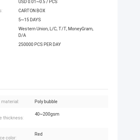
USD 0.01~0.5 / PCS
s:
CARTON BOX
5~15 DAYS
Western Union, L/C, T/T, MoneyGram,
D/A
250000 PCS PER DAY
 material:
Poly bubble
40~200gsm
e thickness:
Red
ce color: