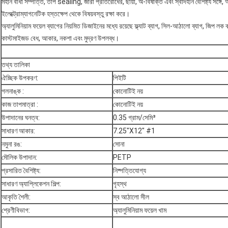
মহান বাধা সম্পত্তি, তাপ sealing, জারা প্রতিরোধের, ছায়া, অ-বিষাক্ত এবং স্বাদহীন বৈশিষ্ট্য সঙ্গে, অ্
ইলেক্ট্রোম্যাগনেটিক হস্তক্ষেপ থেকে বিষয়বস্তু রক্ষা করে।
অ্যালুমিনিয়াম ফয়েল ব্যাগের নিয়মিত ডিজাইনের মধ্যে রয়েছে ফ্ল্যাট ব্যাগ, সিল-আঠালো ব্যাগ, জিপ লক ব
কাস্টমাইজড বেধ, আকার, নকশা এবং মুদ্রণ উপলব্ধ।
তথ্য তালিকা
ঐচ্ছিক উপকরণ:
পিইটি
গলনাঙ্ক :
কোনোটিই নয়
কাজ তাপমাত্রা :
কোনোটিই নয়
উপাদানের ঘনত্ব:
0.35 গ্রাম/সেমি³
সাধারণ আকার:
7.25"X12" #1
নমুনা রঙ:
সোনা
মৌলিক উপাদান:
PETP
প্রসারিত বৈশিষ্ট্য:
নিষ্পত্তিযোগ্য
সাধারণ অ্যাপ্লিকেশন শিল্প:
গৃহস্থ
আকৃতি শৈলী:
স্ব আঠালো সীল
শ্রেণীবিভাগ:
অ্যালুমিনিয়াম ফয়েল খাম