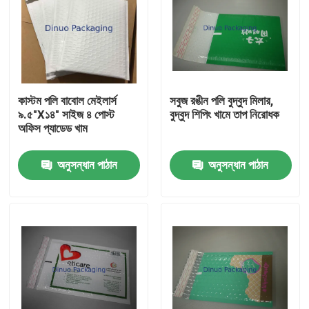
কাস্টম পলি বাবোল মেইলার্স
সবুজ রঙীন পলি বুদ্বুদ মিলার,
৯.৫"X১৪" সাইজ ৪ পোস্ট
বুদ্বুদ শিপিং খামে তাপ নিরোধক
অফিস প্যাডেড খাম
অনুসন্ধান পাঠান
অনুসন্ধান পাঠান
বাড়ি
পণ্য
ভিডিও