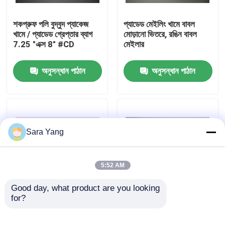
শকপ্রুফ পলি বুদ্বুদ প্যাকেজ
প্যাডেড মেইলিং খামে বাবল
আমাদের সম্পর্কে
খামে / প্যাডেড গ্রেপ্তার ব্যাগ
মোড়ানো ভিতরে, রঙিন বাবল
7.25 "এক্স 8" #CD
মেইলার
কারখানা ভ্রমণ
অনুসন্ধান পাঠান
অনুসন্ধান পাঠান
মান নিয়ন্ত্রণ
আমাদের সাথে যোগাযোগ করুন
Sara Yang
খবর
5:52 AM
মামলা
Good day, what product are you looking 
for?
অনলাইন শপিং / এক্সপ্রেস
কাস্টম মুদ্রিত পলি মেইলার খামে
ডেলিভারির জন্য হোয়াইট
প্যাডেড বুদ্বুদ ব্যাগ জলরোধী
বুদ্বুদ মেইলিং ব্যাগ
প্যাডেড বুদ্বুদ পলি মেলার
হালকা ওজন