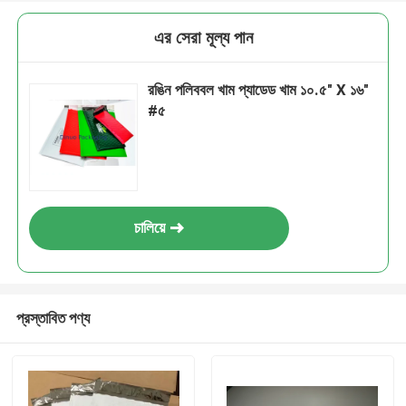
এর সেরা মূল্য পান
রঙিন পলিববল খাম প্যাডেড খাম ১০.৫" X ১৬"
#৫
চালিয়ে
প্রস্তাবিত পণ্য