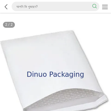
2
/
2