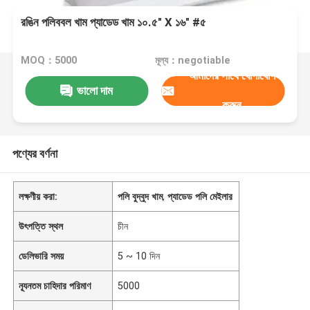
রঙিন পলিববল খাম প্যাডেড খাম ১০.৫" X ১৬" #৫
MOQ：5000
মূল্য：negotiable
আমাদের সাথে যোগাযোগ
ভালো দাম
করুন
পণ্যের বর্ণনা
লক্ষণীয় করা:
পলি বুদ্বুদ খাম
,
প্যাডেড পলি মেইলার
উৎপত্তি স্থল
চীন
ডেলিভারি সময়
5 ~ 10 দিন
ন্যূনতম চাহিদার পরিমাণ
5000